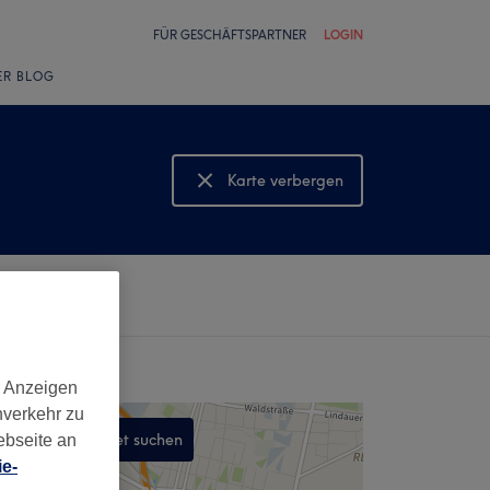
FÜR GESCHÄFTSPARTNER
LOGIN
ER BLOG
Karte verbergen
Karte anzeigen
d Anzeigen
nverkehr zu
In diesem Gebiet suchen
ebseite an
e-
,