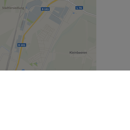
Leaflet
| ©
OpenStreetMap
contributors