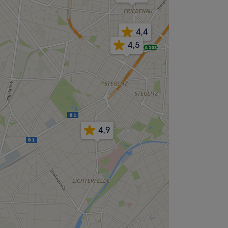
4,4
4,5
4,9