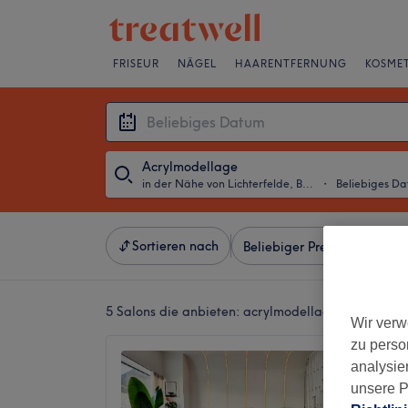
FRISEUR
NÄGEL
HAARENTFERNUNG
KOSMET
Acrylmodellage
in der Nähe von Lichterfelde, Berlin
・
Beliebiges D
Sortieren nach
Beliebiger Preis
Besonde
5 Salons die anbieten:
acrylmodellage in der Nähe
Wir verw
zu perso
Kumo B
analysie
5,0
unsere P
Friedric