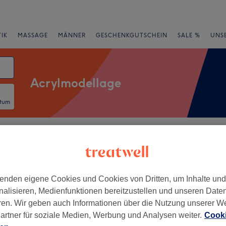
IK
MASSAGE
MÄNNER
GESCHENKGUTSCHEIN
SALE %
UNS
Acrylmodellage
atum
rheiten
Salons
Expressangebote
Bewertung
 von Lichterfelde, Berlin
enden eigene Cookies und Cookies von Dritten, um Inhalte un
nalisieren, Medienfunktionen bereitzustellen und unseren Date
+
eauty
ren. Wir geben auch Informationen über die Nutzung unserer W
168 Bewertungen
−
artner für soziale Medien, Werbung und Analysen weiter.
Cooki
h-Wilhelm-Platz, Berlin