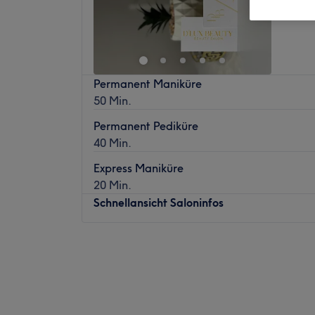
Permanent Maniküre
50 Min.
Permanent Pediküre
40 Min.
Express Maniküre
20 Min.
Schnellansicht Saloninfos
Montag
09:00
–
19:00
Dienstag
11:00
–
19:00
Mittwoch
09:00
–
20:00
Donnerstag
12:00
–
20:00
Freitag
09:00
–
20:00