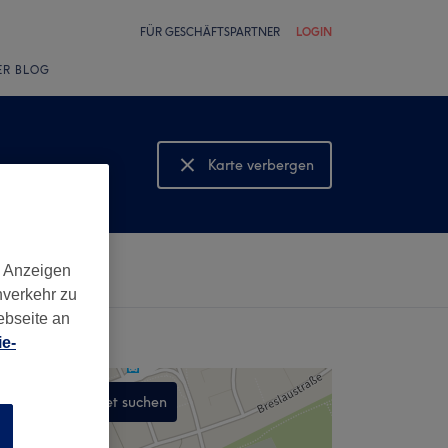
FÜR GESCHÄFTSPARTNER
LOGIN
ER BLOG
Karte verbergen
Karte anzeigen
d Anzeigen
nverkehr zu
ebseite an
e-
In diesem Gebiet suchen
n
,