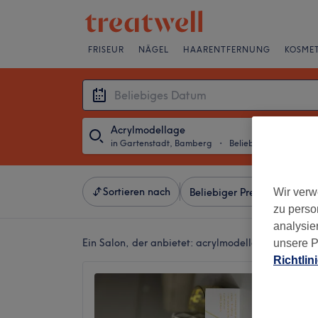
FRISEUR
NÄGEL
HAARENTFERNUNG
KOSMET
Acrylmodellage
in Gartenstadt, Bamberg
・
Beliebiges Datum
Sortieren nach
Wir verw
Beliebiger Preis
Salons
zu perso
analysie
Ein Salon, der anbietet:
acrylmodellage in Garte
unsere P
Richtlin
D’Lux 
4,9
Gartens