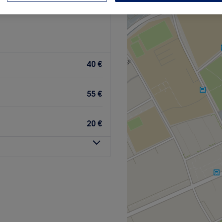
40 €
55 €
20 €