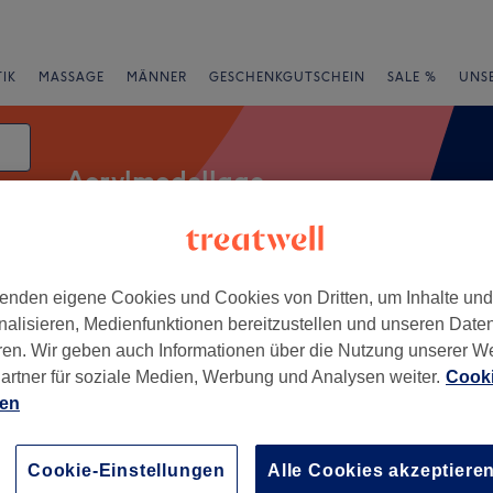
IK
MASSAGE
MÄNNER
GESCHENKGUTSCHEIN
SALE %
UNS
Acrylmodellage
enden eigene Cookies und Cookies von Dritten, um Inhalte un
Expressangebote
Bewertung
nalisieren, Medienfunktionen bereitzustellen und unseren Date
ren. Wir geben auch Informationen über die Nutzung unserer W
nstadt, Bamberg
artner für soziale Medien, Werbung und Analysen weiter.
Cooki
ien
+
Beauty
177 Bewertungen
−
Cookie-Einstellungen
Alle Cookies akzeptiere
tadt, Bamberg