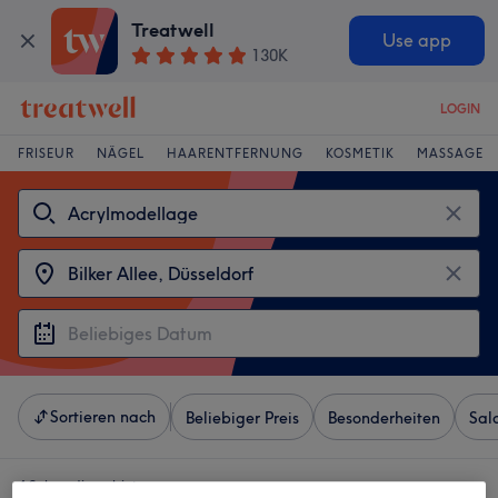
Treatwell
Use app
130K
LOGIN
FRISEUR
NÄGEL
HAARENTFERNUNG
KOSMETIK
MASSAGE
Sortieren nach
Beliebiger Preis
Besonderheiten
Sal
4 Salons die anbieten: