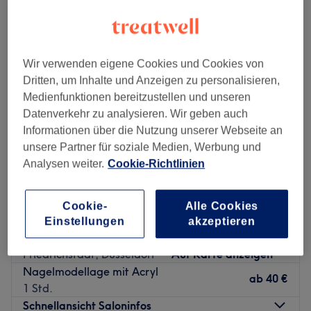
acrylmodellage in der Nähe von Bilker Allee, Düsseldorf
Wir verwenden eigene Cookies und Cookies von
Dritten, um Inhalte und Anzeigen zu personalisieren,
Medienfunktionen bereitzustellen und unseren
Datenverkehr zu analysieren. Wir geben auch
Informationen über die Nutzung unserer Webseite an
unsere Partner für soziale Medien, Werbung und
Analysen weiter.
Cookie-Richtlinien
Cookie-
Alle Cookies
Mina Beauty & Spa
Einstellungen
akzeptieren
4,7
1455 Bewertungen
Friedrichstadt, Düsseldorf
Auf Karte anzeigen
Nagelmodellage mit Acryl
ab
40 €
1 Std.
Schnellansicht Saloninfos