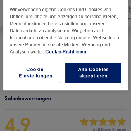
Wir verwenden eigene Cookies und Cookies von
Dritten, um Inhalte und Anzeigen zu personalisieren,
Haarentfernung
Massage
Kör
Medienfunktionen bereitzustellen und unseren
Datenverkehr zu analysieren. Wir geben auch
Informationen über die Nutzung unserer Webseite an
unsere Partner für soziale Medien, Werbung und
Gesichtsbehandlungen
(
1
)
65 €
Analysen weiter.
Cookie-Richtlinien
Massage Manuel
(
6
)
ab 35 €
Cookie-
Alle Cookies
Exklusive
(
1
)
ab 40 €
Einstellungen
akzeptieren
Salonbewertungen
4,9
1558 Bewertungen