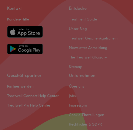
Kontakt
Entdecke
Kunden-Hilfe
Treatment Guide
Unser Blog
Treatwell Geschenkgutschein
Newsletter Anmeldung
The Treatwell Glossary
Sitemap
Geschäftspartner
Unternehmen
Partner werden
Über uns
Treatwell Connect Help Center
Jobs
Treatwell Pro Help Center
Impressum
Cookie-Einstellungen
Rechtliches & GDPR