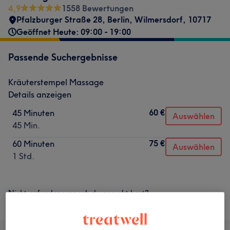
4,9
1558 Bewertungen
Pfalzburger Straße 28
,
Berlin, Wilmersdorf
,
10717
Geöffnet Heute: 09:00 - 19:00
Passende Suchergebnisse
Kräuterstempel Massage
Details anzeigen
60 €
45 Minuten
Auswählen
45 Min.
75 €
60 Minuten
Auswählen
1 Std.
Nicht gefunden wonach du gesucht hast?
Alle Services