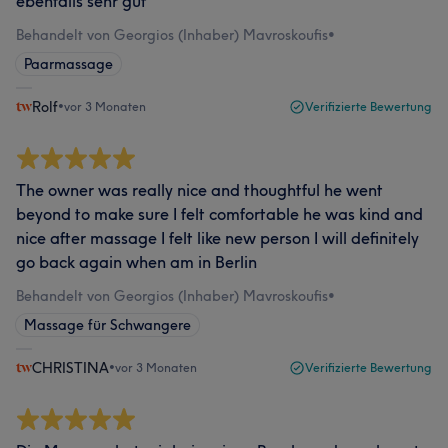
ebenfalls sehr gut
Behandelt von Georgios (Inhaber) Mavroskoufis
•
Paarmassage
Rolf
•
vor 3 Monaten
Verifizierte Bewertung
The owner was really nice and thoughtful he went
beyond to make sure I felt comfortable he was kind and
nice after massage I felt like new person I will definitely
go back again when am in Berlin
Behandelt von Georgios (Inhaber) Mavroskoufis
•
Massage für Schwangere
CHRISTINA
•
vor 3 Monaten
Verifizierte Bewertung