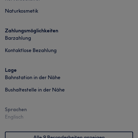
Körper
Gesichtsmuskulatur stimuliert, die Durchblutung fördern
Körper
Massage
Naturkosmetik
und zu einem frischeren, entspannteren
Was unsere Kunden über Georgios sagen
Erscheinungsbild beitragen kann. Aktuell erweitert Alina
ihr Fachwissen zusätzlich durch eine Weiterbildung im
Zahlungsmöglichkeiten
Kompetent
6
Erfahren
6
Außergewöhnlich
5
Bereich Lymphdrainage. Damit baut sie ihr
Barzahlung
therapeutisches Spektrum weiter aus und ergänzt unser
Kontaktlose Bezahlung
Angebot künftig um eine besonders sanfte und
unterstützende Methode zur Förderung des
Lymphflusses. Wir freuen uns sehr, dass Alina unser
Lage
Team bereichert und unseren Kundinnen und Kunden mit
Bahnstation in der Nähe
ihrer ruhigen, professionellen und herzlichen Art zur
Seite steht.
Bushaltestelle in der Nähe
Services
Sprachen
Körper
Massage
Englisch
Alle 9 Besonderheiten anzeigen