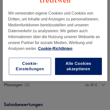
1 Std.
Details anzeigen
95 €
Hot Stone Kombination 60min - Hot
Auswählen
Wir verwenden eigene Cookies und Cookies von
Stone Massage mit traditioneller Öl
125 €
Dritten, um Inhalte und Anzeigen zu personalisieren,
Massage
Medienfunktionen bereitzustellen und unseren
1 Std.
Details anzeigen
Datenverkehr zu analysieren. Wir geben auch
ab
40 €
Traditionelle Thai-Massage +Öl/ ohne Öl
Informationen über die Nutzung unserer Webseite an
30 Min. - 2 Std.
Details anzeigen
unsere Partner für soziale Medien, Werbung und
Analysen weiter.
Cookie-Richtlinien
Alle Services
Cookie-
Alle Cookies
Einstellungen
akzeptieren
Thai Silk Massagen
(
13
)
ab 40 €
Massagen
(
2
)
ab 80 €
Salonbewertungen