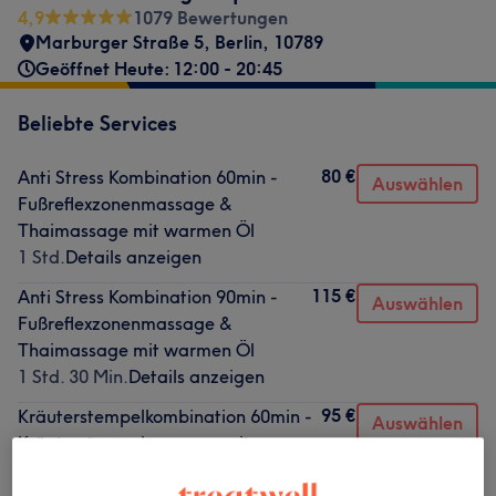
4,9
1079 Bewertungen
Marburger Straße 5
,
Berlin
,
10789
Geöffnet Heute: 12:00 - 20:45
Beliebte Services
80 €
Anti Stress Kombination 60min -
Auswählen
Fußreflexzonenmassage &
Thaimassage mit warmen Öl
1 Std.
Details anzeigen
115 €
Anti Stress Kombination 90min -
Auswählen
Fußreflexzonenmassage &
Thaimassage mit warmen Öl
1 Std. 30 Min.
Details anzeigen
95 €
Kräuterstempelkombination 60min -
Auswählen
Kräuterstempelmassage mit
139 €
Aromaöl Massage