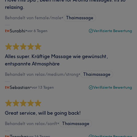
relaxing.
Behandelt von female/male
•
Thaimassage
Surabhi
•
vor 6 Tagen
Verifizierte Bewertung
Alles super. Kräftige Massage wie gewünscht,
entspannte Atmosphäre
Behandelt von relax/medium/strong
•
Thaimassage
Sebastian
•
vor 13 Tagen
Verifizierte Bewertung
Great service, will be going back!
Behandelt von relax/sanft
•
Thaimassage
Tenesha
•
vor 16 Tagen
Verifizierte Bewertung