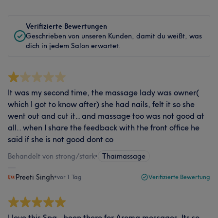
Verifizierte Bewertungen
Geschrieben von unseren Kunden, damit du weißt, was
dich in jedem Salon erwartet.
It was my second time, the massage lady was owner(
which I got to know after) she had nails, felt it so she
went out and cut it.. and massage too was not good at
all.. when I share the feedback with the front office he
said if she is not good dont co
Behandelt von strong/stark
•
Thaimassage
Preeti Singh
•
vor 1 Tag
Verifizierte Bewertung
I love this Spa , been there for Aroma messages. Its so