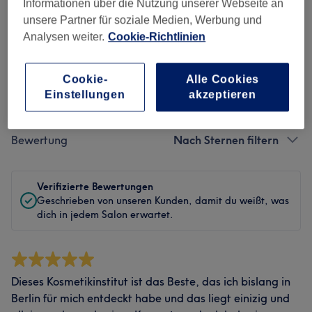
Sauberkeit
Informationen über die Nutzung unserer Webseite an
unsere Partner für soziale Medien, Werbung und
Service
Analysen weiter.
Cookie-Richtlinien
Cookie-
Alle Cookies
Einstellungen
akzeptieren
Bewertungen filtern
Bewertung
Nach Sternen filtern
Verifizierte Bewertungen
Geschrieben von unseren Kunden, damit du weißt, was
dich in jedem Salon erwartet.
Dieses Kosmetikinstitut ist das Beste, das ich bislang in
Berlin für mich entdeckt habe und das liegt einizig und