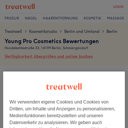
LOGIN
FRISEUR
NÄGEL
HAARENTFERNUNG
KOSMETIK
MASSAGE
Treatwell
Kosmetikstudio
Berlin und Umland
Berlin
>
>
>
Young Pro Cosmetics Bewertungen
Hundekehlestraße 33, 14199 Berlin, Schmargendorf
Verfügbarkeit überprüfen und online buchen
Bewertungen werden von Kunden nach ihrem Besuch geschrieben.
5,0
6 Bewertungen
Wir verwenden eigene Cookies und Cookies von
Dritten, um Inhalte und Anzeigen zu personalisieren,
Ambiente
Medienfunktionen bereitzustellen und unseren
Datenverkehr zu analysieren. Wir geben auch