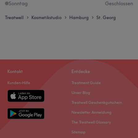
Sonntag
Geschlossen
Treatwell
Kosmetikstudio
Hamburg
St. Georg
>
>
>
Kontakt
Entdecke
Kunden-Hilfe
Treatment Guide
Unser Blog
Treatwell Geschenkgutschein
Newsletter Anmeldung
The Treatwell Glossary
Sitemap