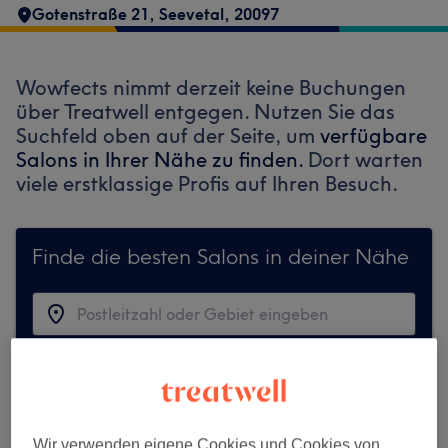
Gotenstraße 21
,
Seevetal
,
20097
Wowfects nimmt derzeit keine Buchungen
über Treatwell entgegen. Nutzen Sie das
Suchfeld oben auf der Seite, um
verfügbare
Salons in Ihrer Nähe zu finden.
Dort warten
viele erstklassige Profis auf Ihren Besuch.
Finde die besten Salons in deiner Nähe
Auf Treatwell finden
Wir verwenden eigene Cookies und Cookies von