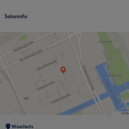
Saloninfo
Wowfects