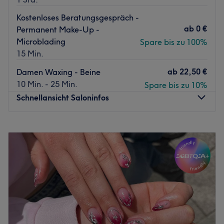
Kostenloses Beratungsgespräch -
ab
0 €
Permanent Make-Up -
Microblading
Spare bis zu 100%
15 Min.
ab
22,50 €
Damen Waxing - Beine
10 Min. - 25 Min.
Spare bis zu 10%
Schnellansicht Saloninfos
Montag
11:00
–
20:00
Dienstag
11:00
–
20:00
Mittwoch
11:00
–
20:00
Donnerstag
11:00
–
20:00
Freitag
11:00
–
20:00
Samstag
11:00
–
20:00
Sonntag
Geschlossen
Die Laser Clinic Hamburg ist ein modernes Laserstudio