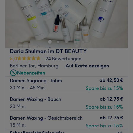
Zurück zur Salonansicht
Sonntag
Geschlossen
Aufgepasst, ein echter Geheimtipp ist das Kosmetikstudio
Glamour by Kathi in St. Georg in Hamburg. Nach einer
individuellen Beratung kannst du zwischen
Gesichtsreinigung, Waxing oder Nagelpflege wählen.
Garantiert wirst du Glamour by Kathi nicht ohne einen
Daria Shulman im DT BEAUTY
tollen Glow verlassen.
5,0
24 Bewertungen
Nächste öffentliche Verkehrsmittel:
Berliner Tor, Hamburg
Auf Karte anzeigen
Nebenzeiten
Nicht weit entfernt von der Haltestelle AK St.Georg.
ab
42,50 €
Damen Sugaring - Intim
Das Team:
30 Min. - 45 Min.
Spare bis zu 15%
Dank ständiger Weiterbildung verfügt Kathi über ein
ab
12,75 €
Damen Waxing - Bauch
breitgefächertes Wissen.
20 Min.
Spare bis zu 15%
Was uns an dem Salon gefällt:
ab
12,75 €
Atmosphäre: Modern, Spa-Atmosphäre, freundlich.
Damen Waxing - Gesichtsbereich
Expertise: Gesichtsreinigung & Waxing.
15 Min.
Spare bis zu 15%
Extras: Öffentliche Parkplätze ganz in der Nähe.
Schnellansicht Saloninfos