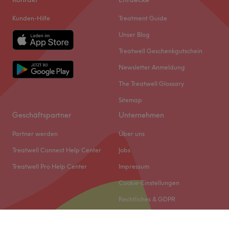
Kunden-Hilfe
Treatment Guide
Unser Blog
Treatwell Geschenkgutschein
Newsletter Anmeldung
The Treatwell Glossary
Sitemap
Geschäftspartner
Unternehmen
Partner werden
Über uns
Treatwell Connect Help Center
Jobs
Treatwell Pro Help Center
Impressum
Cookie-Einstellungen
Rechtliches & GDPR