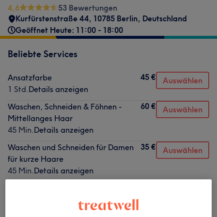
4,6
53 Bewertungen
Kurfürstenstraße 44, 10785 Berlin, Deutschland
Geöffnet Heute: 11:00 - 18:00
Beliebte Services
45 €
Ansatzfarbe
Auswählen
1 Std.
Details anzeigen
60 €
Waschen, Schneiden & Föhnen -
Auswählen
Mittellanges Haar
45 Min.
Details anzeigen
35 €
Waschen und Schneiden für Damen
Auswählen
für kurze Haare
45 Min.
Details anzeigen
45 €
Waschen und Schneiden für Damen
Auswählen
für mittellange Haare
45 Min.
Details anzeigen