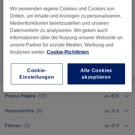
15 €
Augenbrauen zupfen
Auswählen
Wir verwenden eigene Cookies und Cookies von
15 Min.
Details anzeigen
Dritten, um Inhalte und Anzeigen zu personalisieren,
Medienfunktionen bereitzustellen und unseren
Datenverkehr zu analysieren. Wir geben auch
Alle Services
Informationen über die Nutzung unserer Webseite an
unsere Partner für soziale Medien, Werbung und
Analysen weiter.
Cookie-Richtlinien
Alle
Friseur
Gesicht
Cookie-
Alle Cookies
Einstellungen
akzeptieren
Promo Pakete
(
32
)
ab 80 €
Haarschnitte
(
6
)
ab 35 €
Föhnen
(
3
)
ab 35 €