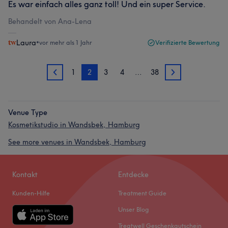
Es war einfach alles ganz toll! Und ein super Service.
Behandelt von Ana-Lena
Laura
•
vor mehr als 1 Jahr
Verifizierte Bewertung
1
2
3
4
…
38
1
3
Venue Type
Kosmetikstudio in Wandsbek, Hamburg
See more venues in Wandsbek, Hamburg
Kontakt
Entdecke
Kunden-Hilfe
Treatment Guide
Unser Blog
Treatwell Geschenkgutschein