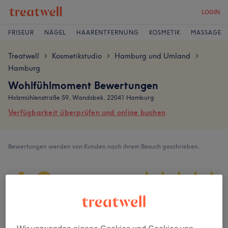
LOGIN
FRISEUR
NÄGEL
HAARENTFERNUNG
KOSMETIK
MASSAGE
Treatwell
Kosmetikstudio
Hamburg und Umland
>
>
>
Hamburg
Wohlfühlmoment Bewertungen
Holzmühlenstraße 59, Wandsbek, 22041 Hamburg
Verfügbarkeit überprüfen und online buchen
Bewertungen werden von Kunden nach ihrem Besuch geschrieben.
4,8
244 Bewertungen
Ambiente