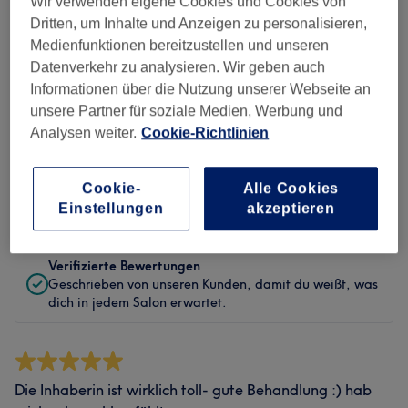
Wir verwenden eigene Cookies und Cookies von
Sauberkeit
Dritten, um Inhalte und Anzeigen zu personalisieren,
Medienfunktionen bereitzustellen und unseren
Service
Datenverkehr zu analysieren. Wir geben auch
Informationen über die Nutzung unserer Webseite an
unsere Partner für soziale Medien, Werbung und
Analysen weiter.
Cookie-Richtlinien
Bewertungen filtern
Cookie-
Alle Cookies
Bewertung
Nach Sternen filtern
Einstellungen
akzeptieren
Verifizierte Bewertungen
Geschrieben von unseren Kunden, damit du weißt, was
dich in jedem Salon erwartet.
Die Inhaberin ist wirklich toll- gute Behandlung :) hab