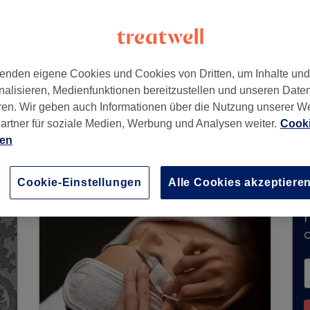
enden eigene Cookies und Cookies von Dritten, um Inhalte un
nalisieren, Medienfunktionen bereitzustellen und unseren Date
ren. Wir geben auch Informationen über die Nutzung unserer W
artner für soziale Medien, Werbung und Analysen weiter.
Cooki
t derzeit keine Buchungen über Treatwell entge
ien
e Salons in Ihrer Nähe zu finden.
Dort warten vi
Cookie-Einstellungen
Alle Cookies akzeptiere