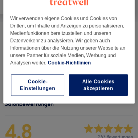
Alle
Haarentfernung
Gesicht
Wir verwenden eigene Cookies und Cookies von
Dritten, um Inhalte und Anzeigen zu personalisieren,
Medienfunktionen bereitzustellen und unseren
Augenbrauen & Wimpern
(
6
)
ab 15 €
Datenverkehr zu analysieren. Wir geben auch
Informationen über die Nutzung unserer Webseite an
Augenbrauen & Wimpernlifting
(
4
)
ab 22 €
unsere Partner für soziale Medien, Werbung und
Analysen weiter.
Cookie-Richtlinien
Damen Waxing - Gesicht
(
1
)
ab 12 €
Augenbrauen & Wimpernbehandlungen
(
1
)
22 €
Cookie-
Alle Cookies
Einstellungen
akzeptieren
Salonbewertungen
4,8
267 Bewertungen