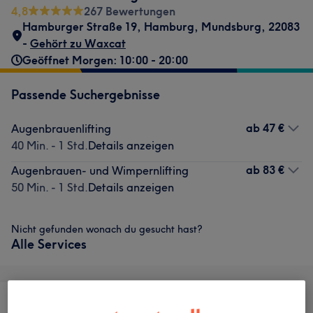
4,8
267 Bewertungen
Hamburger Straße 19
,
Hamburg, Mundsburg
,
22083
-
Gehört zu Waxcat
Geöffnet Morgen: 10:00 - 20:00
Passende Suchergebnisse
ab
47 €
Augenbrauenlifting
40 Min. - 1 Std.
Details anzeigen
ab
83 €
Augenbrauen- und Wimpernlifting
50 Min. - 1 Std.
Details anzeigen
Nicht gefunden wonach du gesucht hast?
Alle Services