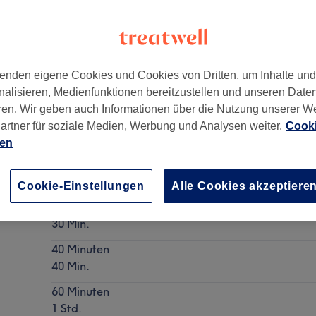
enden eigene Cookies und Cookies von Dritten, um Inhalte un
nalisieren, Medienfunktionen bereitzustellen und unseren Date
lbek
,
22089
ren. Wir geben auch Informationen über die Nutzung unserer W
artner für soziale Medien, Werbung und Analysen weiter.
Cooki
ien
Aromaölmassage Kräftige Rückenmassage mit Arom
Details anzeigen
Cookie-Einstellungen
Alle Cookies akzeptiere
30 Minuten
30 Min.
40 Minuten
40 Min.
60 Minuten
1 Std.