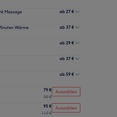
ab
27 €
eté Massage
ab
37 €
 Minuten Wärme
ab
29 €
ab
37 €
ab
59 €
79 €
Auswählen
99 €
95 €
Auswählen
119 €