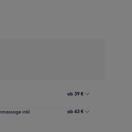
ab
39 €
ab
43 €
nmassage inkl.