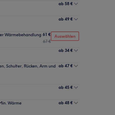
ab
58 €
ab
49 €
61 €
oder Wärmebehandlung
Auswählen
67 €
ab
34 €
ab
47 €
, Schulter, Rücken, Arm und
ab
45 €
ab
48 €
 Min. Wärme