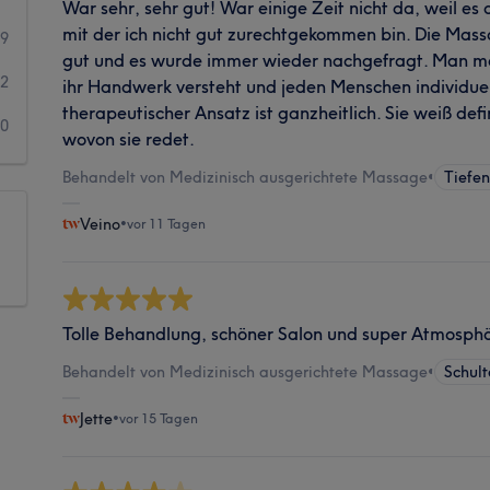
War sehr, sehr gut! War einige Zeit nicht da, weil es 
mit der ich nicht gut zurechtgekommen bin. Die Mass
9
gut und es wurde immer wieder nachgefragt. Man mer
2
ihr Handwerk versteht und jeden Menschen individuell
therapeutischer Ansatz ist ganzheitlich. Sie weiß def
0
wovon sie redet.
Behandelt von Medizinisch ausgerichtete Massage
•
Tiefe
Veino
•
vor 11 Tagen
Tolle Behandlung, schöner Salon und super Atmosph
Behandelt von Medizinisch ausgerichtete Massage
•
Schul
Jette
•
vor 15 Tagen