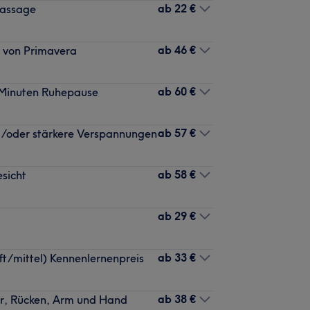
ab
22 €
Massage
ab
46 €
 von Primavera
ab
60 €
5 Minuten Ruhepause
ab
57 €
d/oder stärkere Verspannungen
ab
58 €
sicht
ab
29 €
ab
33 €
t/mittel) Kennenlernenpreis
ab
38 €
er, Rücken, Arm und Hand