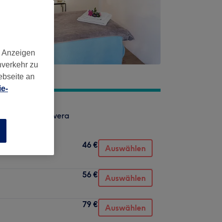
d Anzeigen
nverkehr zu
ebseite an
e-
aöl von Primavera
n
46 €
Auswählen
56 €
Auswählen
79 €
Auswählen