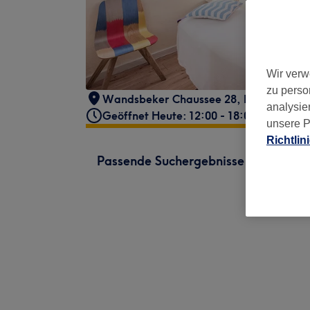
Wir verw
zu perso
Wandsbeker Chaussee 28
,
Hamburg, Ei
analysie
Geöffnet Heute: 12:00 - 18:00
unsere P
Richtlin
Passende Suchergebnisse