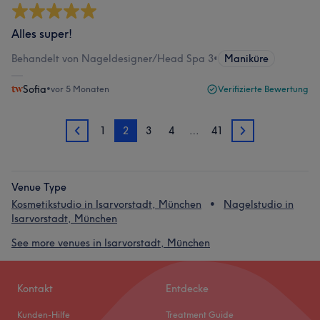
Alles super!
Behandelt von Nageldesigner/Head Spa 3
•
Maniküre
Sofia
•
vor 5 Monaten
Verifizierte Bewertung
1
2
3
4
…
41
1
3
Venue Type
Kosmetikstudio in Isarvorstadt, München
Nagelstudio in
Isarvorstadt, München
See more venues in Isarvorstadt, München
Kontakt
Entdecke
Kunden-Hilfe
Treatment Guide