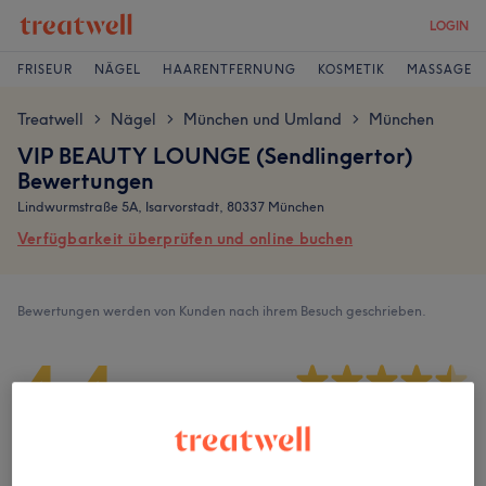
LOGIN
FRISEUR
NÄGEL
HAARENTFERNUNG
KOSMETIK
MASSAGE
Treatwell
Nägel
München und Umland
München
>
>
>
VIP BEAUTY LOUNGE (Sendlingertor)
Bewertungen
Lindwurmstraße 5A, Isarvorstadt, 80337 München
Verfügbarkeit überprüfen und online buchen
Bewertungen werden von Kunden nach ihrem Besuch geschrieben.
4,4
222 Bewertungen
Ambiente