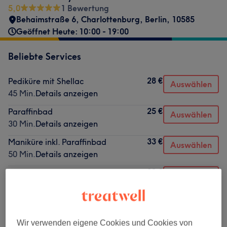
5,0
1 Bewertung
Behaimstraße 6
,
Charlottenburg
,
Berlin
,
10585
Geöffnet Heute: 10:00 - 19:00
Beliebte Services
28 €
Pediküre mit Shellac
Auswählen
45 Min.
Details anzeigen
25 €
Paraffinbad
Auswählen
30 Min.
Details anzeigen
33 €
Maniküre inkl. Paraffinbad
Auswählen
50 Min.
Details anzeigen
38 €
Pediküre mit Shellac
Auswählen
1 Std.
Details anzeigen
38 €
Maniküre mit Gellack
Auswählen
1 Std.
Details anzeigen
Wir verwenden eigene Cookies und Cookies von