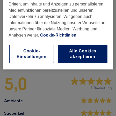
Dritten, um Inhalte und Anzeigen zu personalisieren,
Alle Services
Medienfunktionen bereitzustellen und unseren
Datenverkehr zu analysieren. Wir geben auch
Informationen über die Nutzung unserer Webseite an
Maniküre & Pediküre
(
7
)
ab 25 €
unsere Partner für soziale Medien, Werbung und
Analysen weiter.
Cookie-Richtlinien
Nagelmodellage
(
1
)
33 €
Cookie-
Alle Cookies
Einstellungen
akzeptieren
Salonbewertungen
5,0
1 Bewertung
Ambiente
Sauberkeit