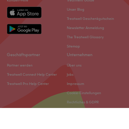
Kunden-Hilfe
Treatment Guide
Unser Blog
Treatwell Geschenkgutschein
Newsletter Anmeldung
The Treatwell Glossary
Sitemap
Geschäftspartner
Unternehmen
Partner werden
Über uns
Treatwell Connect Help Center
Jobs
Treatwell Pro Help Center
Impressum
Cookie-Einstellungen
Rechtliches & GDPR
© 2026 Treatwell DACH GmbH