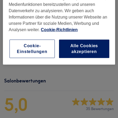
15 Min.
Details anzeigen
Medienfunktionen bereitzustellen und unseren
Datenverkehr zu analysieren. Wir geben auch
Alle Services
Informationen über die Nutzung unserer Webseite an
unsere Partner für soziale Medien, Werbung und
Analysen weiter.
Cookie-Richtlinien
Augenbrauen
(
4
)
ab 10 €
Cookie-
Alle Cookies
Kombibehandlungen
(
1
)
95 €
Einstellungen
akzeptieren
Wimpern
(
8
)
ab 10 €
Salonbewertungen
5,0
35 Bewertungen