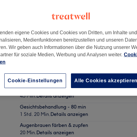
enden eigene Cookies und Cookies von Dritten, um Inhalte un
nalisieren, Medienfunktionen bereitzustellen und unseren Date
ren. Wir geben auch Informationen über die Nutzung unserer W
Gehört zu Parfümerie Schuback
artner für soziale Medien, Werbung und Analysen weiter.
Cooki
ien
Wimpernlifting - NUR im Rahmen einer Gesichtsbe
Cookie-Einstellungen
Alle Cookies akzeptiere
ERGÄNZEND zubuchbar
45 Min.
Details anzeigen
Gesichtsbehandlung - 80 min
1 Std. 20 Min.
Details anzeigen
Augenbrauen färben & zupfen
20 Min.
Details anzeigen