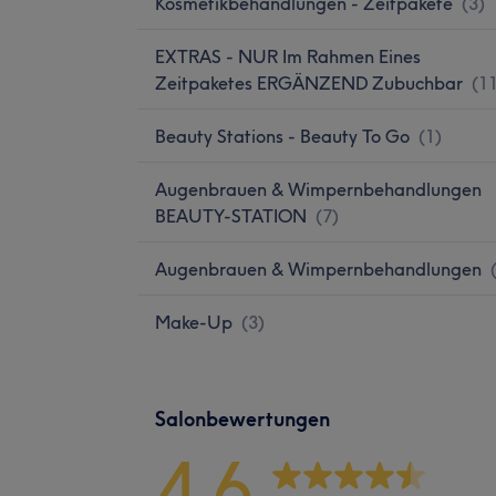
Kosmetikbehandlungen - Zeitpakete
(
3
)
EXTRAS - NUR Im Rahmen Eines
Zeitpaketes ERGÄNZEND Zubuchbar
(
1
Beauty Stations - Beauty To Go
(
1
)
Augenbrauen & Wimpernbehandlungen
BEAUTY-STATION
(
7
)
Augenbrauen & Wimpernbehandlungen
Make-Up
(
3
)
Salonbewertungen
4,6