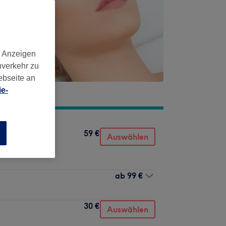
d Anzeigen
nverkehr zu
ebseite an
e-
59 €
handlung
n
Auswählen
ab
99 €
30 €
Auswählen