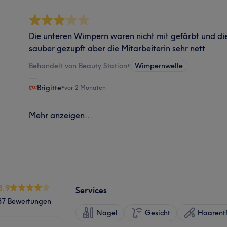
Die unteren Wimpern waren nicht mit gefärbt und d
sauber gezupft aber die Mitarbeiterin sehr nett
Behandelt von Beauty Station
•
Wimpernwelle
Brigitte
•
vor 2 Monaten
Mehr anzeigen...
3.9
Services
37 Bewertungen
Nägel
Gesicht
Haarent