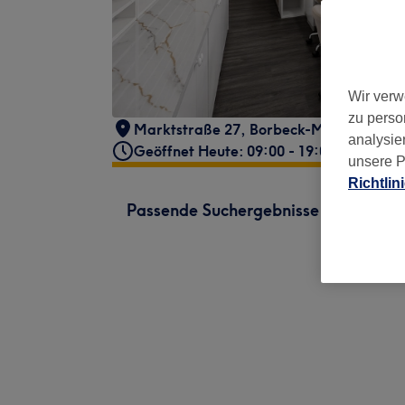
Wir verw
zu perso
Marktstraße 27
,
Borbeck-Mitte
,
Essen
,
analysie
Geöffnet Heute: 09:00 - 19:00
unsere P
Richtlin
Passende Suchergebnisse