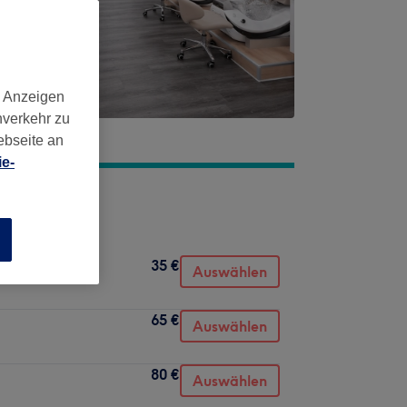
d Anzeigen
nverkehr zu
ebseite an
e-
Rückenmassage
n
35 €
Auswählen
65 €
Auswählen
80 €
Auswählen