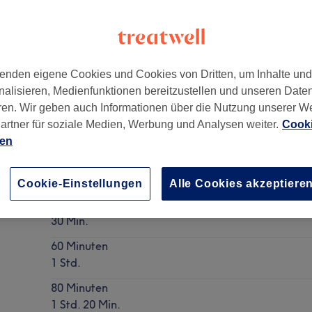
enden eigene Cookies und Cookies von Dritten, um Inhalte un
nalisieren, Medienfunktionen bereitzustellen und unseren Date
45355
ren. Wir geben auch Informationen über die Nutzung unserer W
artner für soziale Medien, Werbung und Analysen weiter.
Cooki
ien
Head Spa mit Gesichts-, Nacken-, Schulter- und 
Details anzeigen
Cookie-Einstellungen
Alle Cookies akzeptiere
30 Minuten
30 Min.
60 Minuten
1 Std.
80 Minuten
1 Std. 20 Min.