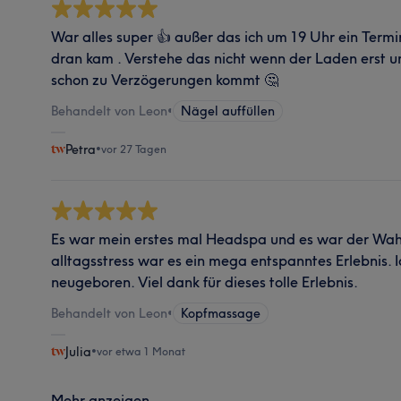
War alles super 👍 außer das ich um 19 Uhr ein Termi
dran kam . Verstehe das nicht wenn der Laden erst u
schon zu Verzögerungen kommt 🤔
Behandelt von Leon
•
Nägel auffüllen
Petra
•
vor 27 Tagen
Es war mein erstes mal Headspa und es war der Wa
alltagsstress war es ein mega entspanntes Erlebnis. I
neugeboren. Viel dank für dieses tolle Erlebnis.
Behandelt von Leon
•
Kopfmassage
Julia
•
vor etwa 1 Monat
Mehr anzeigen...