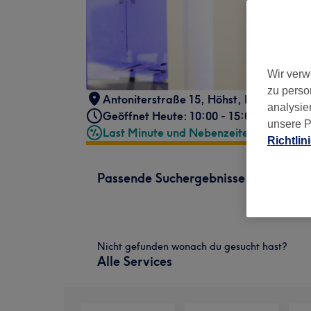
Wir verw
zu perso
Antoniterstraße 15
,
Höhst
,
Frankfurt
,
6
analysie
Geöffnet Heute: 10:00 - 15:00
unsere P
Last Minute und Nebenzeiten
Richtlin
Passende Suchergebnisse
Nicht gefunden wonach du gesucht hast?
Alle Services