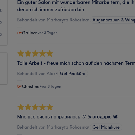
Ein guter Salon mit wunderbaren Mitarbeitern, die ih
denen ich immer zufrieden bin.
10
Behandelt von Marharyta Rohozina
•
Augenbrauen & Wimp
2
Galina
•
vor 3 Tagen
3
Tolle Arbeit - freue mich schon auf den nächsten Ter
Behandelt von Alex
•
Gel Pediküre
Christine
•
vor 8 Tagen
Мне все очень понравилось 🤍 благодарю 🕊️
Behandelt von Marharyta Rohozina
•
Gel Maniküre