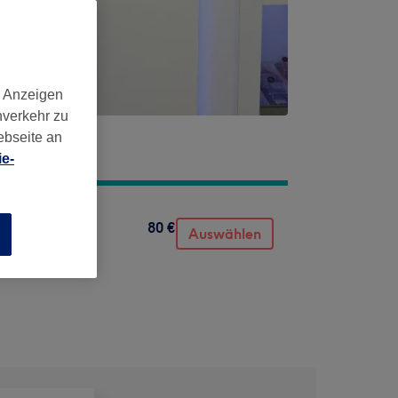
d Anzeigen
nverkehr zu
ebseite an
e-
80 €
Auswählen
n