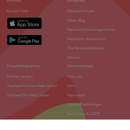
Kontakt
Entdecke
Kunden-Hilfe
Treatment Guide
Unser Blog
Treatwell Geschenkgutschein
Newsletter Anmeldung
The Treatwell Glossary
Sitemap
Geschäftspartner
Unternehmen
Partner werden
Über uns
Treatwell Connect Help Center
Jobs
Treatwell Pro Help Center
Impressum
Cookie-Einstellungen
Rechtliches & GDPR