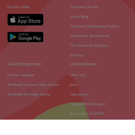
Kunden-Hilfe
Treatment Guide
Unser Blog
Treatwell Geschenkgutschein
Newsletter Anmeldung
The Treatwell Glossary
Sitemap
Geschäftspartner
Unternehmen
Partner werden
Über uns
Treatwell Connect Help Center
Jobs
Treatwell Pro Help Center
Impressum
Cookie-Einstellungen
Rechtliches & GDPR
© 2026 Treatwell DACH GmbH