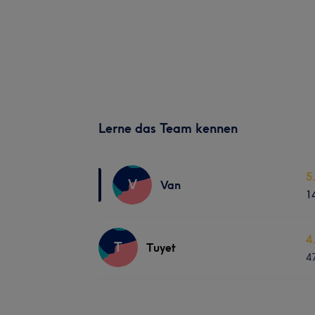
Lerne das Team kennen
5
V
Van
1
4
T
Tuyet
4