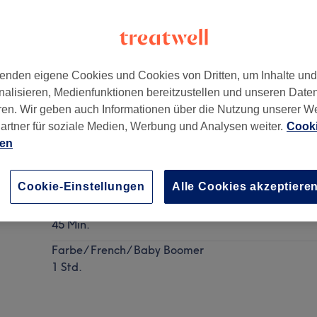
enden eigene Cookies und Cookies von Dritten, um Inhalte un
nalisieren, Medienfunktionen bereitzustellen und unseren Date
ße 1
,
Innenstadt I
,
Frankfurt am Main
ren. Wir geben auch Informationen über die Nutzung unserer W
artner für soziale Medien, Werbung und Analysen weiter.
Cooki
ien
Nagelmodellage - Neues Set mit UV-Gel (ohne Tip
Details anzeigen
Cookie-Einstellungen
Alle Cookies akzeptiere
Natur
45 Min.
Farbe/ French/ Baby Boomer
1 Std.