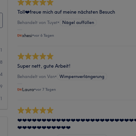
Toll❤️freue mich auf meine nächsten Besuch
Behandelt von Tuyet
•
Nägel auffüllen
xhesi
•
vor 6 Tagen
61
38
Super nett, gute Arbeit!
14
Behandelt von Van
•
Wimpernverlängerung
9
Laura
•
vor 7 Tagen
1
❤️❤️❤️❤️❤️❤️❤️❤️❤️❤️❤️❤️❤️❤️❤️❤️❤️❤️❤️❤️❤️❤️❤️❤️
❤️❤️❤️❤️❤️❤️❤️❤️❤️❤️❤️