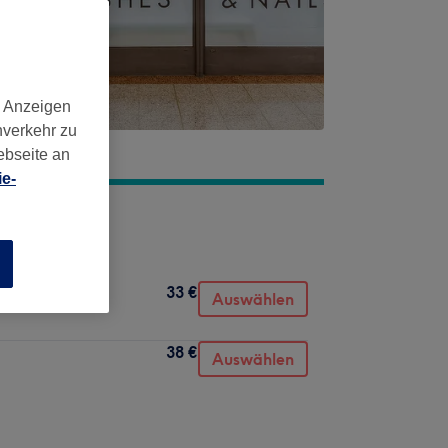
d Anzeigen
nverkehr zu
ebseite an
e-
s)
n
33 €
Auswählen
38 €
Auswählen