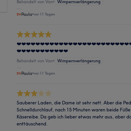
Behandelt von Van
•
Wimpernverlängerung
Paula
•
vor 11 Tagen
❤️❤️❤️❤️❤️❤️❤️❤️❤️❤️❤️❤️❤️❤️❤️❤️❤️❤️❤️❤️❤️❤️❤️❤️
❤️❤️❤️❤️❤️❤️❤️❤️❤️❤️❤️
Behandelt von Van
•
Wimpernverlängerung
Paula
•
vor 11 Tagen
Sauberer Laden, die Dame ist sehr nett. Aber die Pedi
Schnelldurchlauf, nach 15 Minuten waren beide Füße 
Käsereibe. Da geb ich lieber etwas mehr aus, aber da
enttäuschend.