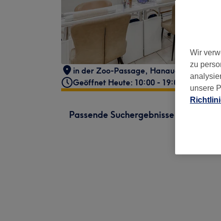
Wir verw
zu perso
in der Zoo-Passage
,
Hanauer Landstra
analysie
Geöffnet Heute: 10:00 - 19:00
unsere P
Richtlin
Passende Suchergebnisse