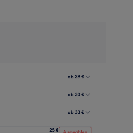
ab
39 €
ab
30 €
ab
33 €
25 €
Auswählen