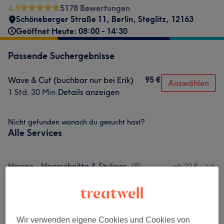
4,9
5178 Bewertungen
Schöneberger Straße 11
,
Berlin, Steglitz
,
12163
Geöffnet Heute: 08:00 - 14:30
Passende Suchergebnisse
95 €
Wave & Cut (buchbar nur bei Erik)
Auswählen
1 Std. 30 Min.
Details anzeigen
Nicht gefunden wonach du gesucht hast?
Alle Services
Herren - Haarschnitte & Stylings
(
8
)
ab 22 €
Herren Colour & Texture Behandlungen
(
2
)
18 €
Wir verwenden eigene Cookies und Cookies von