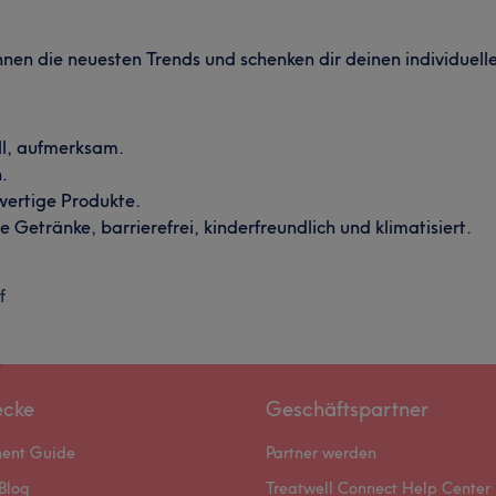
en die neuesten Trends und schenken dir deinen individuell
ll, aufmerksam.
.
ertige Produkte.
 Getränke, barrierefrei, kinderfreundlich und klimatisiert.
f
ecke
Geschäftspartner
ment Guide
Partner werden
Blog
Treatwell Connect Help Center