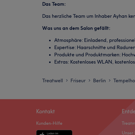
Das Team:
Das herzliche Team um Inhaber Ayhan kenn
Was uns an dem Salon gefällt:
Atmosphäre: Einladend, professione
Expertise: Haarschnitte und Raduren
Produkte und Produktmarken: Hochw
Extras: Kostenloses WLAN, kostenlose
Treatwell
Friseur
Berlin
Tempelho
>
>
>
Kontakt
Entd
Kunden-Hilfe
Treat
Unser 