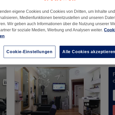
enden eigene Cookies und Cookies von Dritten, um Inhalte un
nalisieren, Medienfunktionen bereitzustellen und unseren Date
ren. Wir geben auch Informationen über die Nutzung unserer W
lin
,
12099
artner für soziale Medien, Werbung und Analysen weiter.
Cooki
ien
eit keine Buchungen über Treatwell entgegen. N
Cookie-Einstellungen
Alle Cookies akzeptiere
n Ihrer Nähe zu finden.
Dort warten viele erstkl