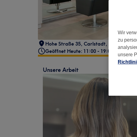
Wir verw
zu perso
Hohe Straße 35
,
Carlstadt
,
Düsseldorf
,
analysie
Geöffnet Heute: 11:00 - 19:00
unsere P
Richtlin
Unsere Arbeit