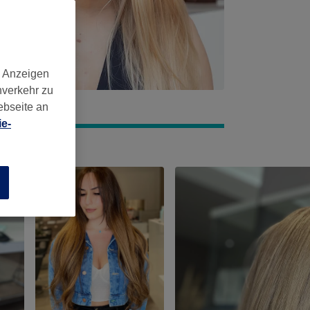
d Anzeigen
nverkehr zu
ebseite an
e-
n