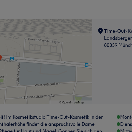
Time-Out-K
Landsberger
80339 Münch
it! Im Kosmetikstudio Time-Out-Kosmetik in der
Mont
thalerhöhe findet die anspruchsvolle Dame
Dien
e Pflege für Haut und Nägel. Gönnen Sie sich den
Mitt