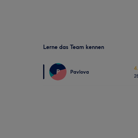
Lerne das Team kennen
4
P
Pavlova
2