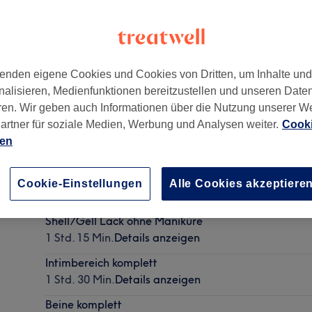
enden eigene Cookies und Cookies von Dritten, um Inhalte un
nalisieren, Medienfunktionen bereitzustellen und unseren Date
nthalerhöhe
,
80339
ren. Wir geben auch Informationen über die Nutzung unserer W
artner für soziale Medien, Werbung und Analysen weiter.
Cooki
ien
Schöne Füße DeLuxe: Shellac French/Farbe inkl. Ped
Cookie-Einstellungen
Alle Cookies akzeptiere
1 Std. 30 Min.
Details anzeigen
Shell/Gell Lack ohne Maniküre
1 Std. 15 Min.
Details anzeigen
Intimbereich komplett
1 Std. 30 Min.
Details anzeigen
Beine komplett