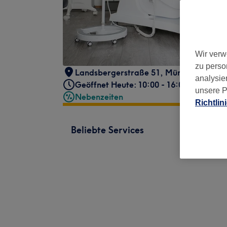
Wir verw
zu perso
Landsbergerstraße 51
,
München, Schwa
analysie
Geöffnet Heute: 10:00 - 16:00
unsere P
Nebenzeiten
Richtlin
Beliebte Services