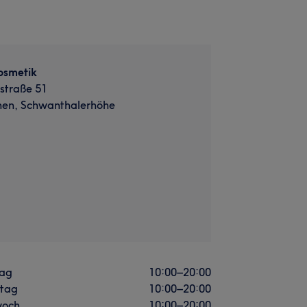
osmetik
straße 51
en, Schwanthalerhöhe
ag
10:00
–
20:00
stag
10:00
–
20:00
woch
10:00
–
20:00