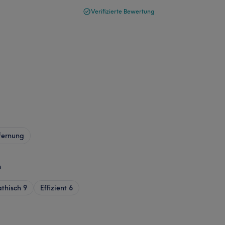
Verifizierte Bewertung
fernung
n
thisch
9
Effizient
6