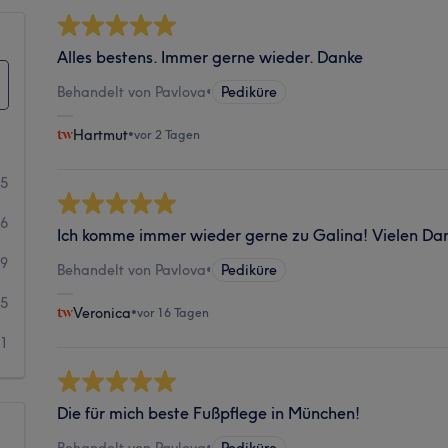
Alles bestens. Immer gerne wieder. Danke
Behandelt von Pavlova
•
Pediküre
Hartmut
•
vor 2 Tagen
65
36
Ich komme immer wieder gerne zu Galina! Vielen Da
9
Behandelt von Pavlova
•
Pediküre
5
Veronica
•
vor 16 Tagen
1
Die für mich beste Fußpflege in München!
Behandelt von Pavlova
•
Pediküre