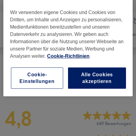
Wir verwenden eigene Cookies und Cookies von
Dritten, um Inhalte und Anzeigen zu personalisieren,
Medienfunktionen bereitzustellen und unseren
Datenverkehr zu analysieren. Wir geben auch
Nägel
Massage
Kör
Informationen über die Nutzung unserer Webseite an
unsere Partner für soziale Medien, Werbung und
Analysen weiter.
Cookie-Richtlinien
Massagen
(
18
)
ab 25 €
Cookie-
Alle Cookies
Einstellungen
akzeptieren
Salonbewertungen
4,8
649 Bewertungen