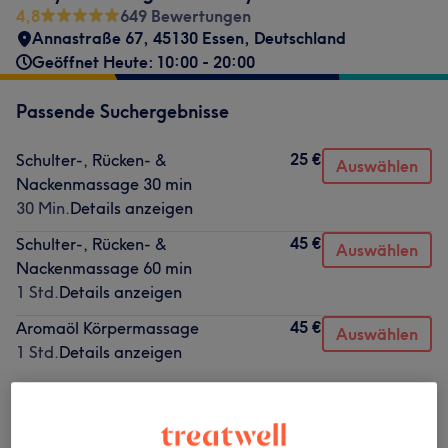
4,8
649 Bewertungen
Annastraße 67, 45130 Essen, Deutschland
Geöffnet Heute: 10:00 - 20:00
Passende Suchergebnisse
25 €
Schulter-, Rücken- &
Auswählen
Nackenmassage 30 min
30 Min.
Details anzeigen
45 €
Schulter-, Rücken- &
Auswählen
Nackenmassage 60 min
1 Std.
Details anzeigen
45 €
Aromaöl Körpermassage
Auswählen
1 Std.
Details anzeigen
Nicht gefunden wonach du gesucht hast?
Alle Services