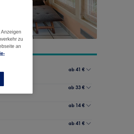
d Anzeigen
nverkehr zu
ebseite an
e-
ab
41 €
n
ab
33 €
ab
14 €
ab
41 €