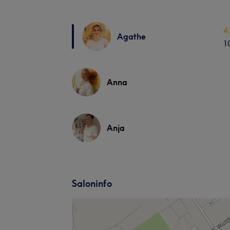
4
Agathe
1
Anna
Anja
Saloninfo