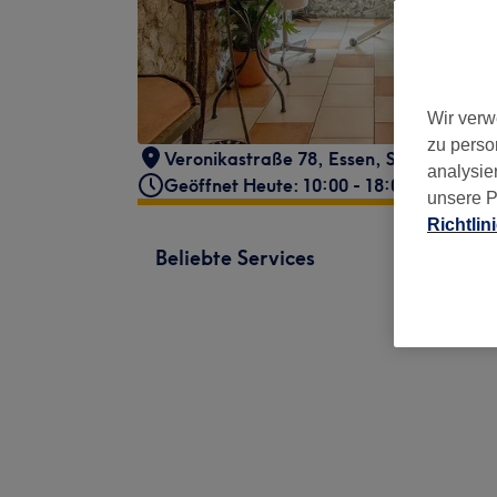
Wir verw
zu perso
Veronikastraße 78
,
Essen, Stadtbezirk I
analysie
Geöffnet Heute: 10:00 - 18:00
unsere P
Richtlin
Beliebte Services