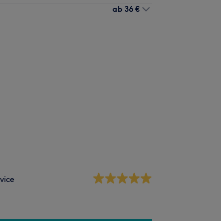
ab
36 €
vice