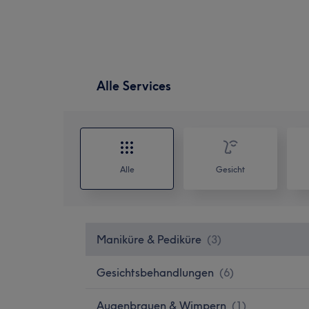
Alle Services
Alle
Gesicht
Maniküre & Pediküre
(
3
)
Gesichtsbehandlungen
(
6
)
Augenbrauen & Wimpern
(
1
)