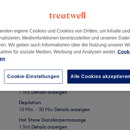
enden eigene Cookies und Cookies von Dritten, um Inhalte un
nalisieren, Medienfunktionen bereitzustellen und unseren Date
I
,
45131
ren. Wir geben auch Informationen über die Nutzung unserer W
artner für soziale Medien, Werbung und Analysen weiter.
Cooki
ien
Klassische Rückenmassage
30 Min.
Details anzeigen
Cookie-Einstellungen
Alle Cookies akzeptiere
Gesichtsbehandlung - Ausreinigung
1 Std.
Details anzeigen
Depilation
10 Min. - 30 Min.
Details anzeigen
Hot Stone Ganzkörpermassage
1 Std.
Details anzeigen