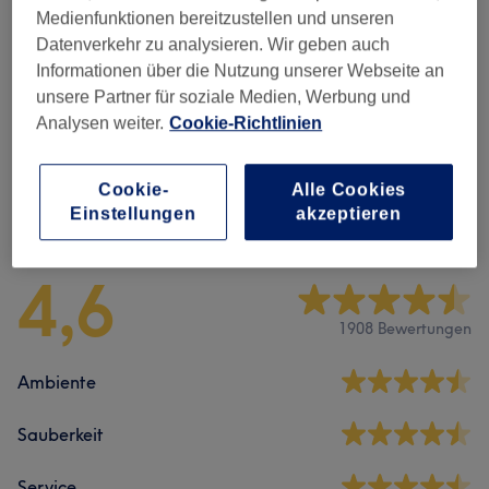
Maniküre & Pediküre
(
3
)
ab 12 €
Medienfunktionen bereitzustellen und unseren
Datenverkehr zu analysieren. Wir geben auch
Nagel Design
(
2
)
Informationen über die Nutzung unserer Webseite an
ab 8 €
unsere Partner für soziale Medien, Werbung und
Nagelmodellage
(
4
)
Analysen weiter.
Cookie-Richtlinien
ab 10 €
Cookie-
Alle Cookies
Salonbewertungen
Einstellungen
akzeptieren
4,6
1908 Bewertungen
Ambiente
Sauberkeit
Service