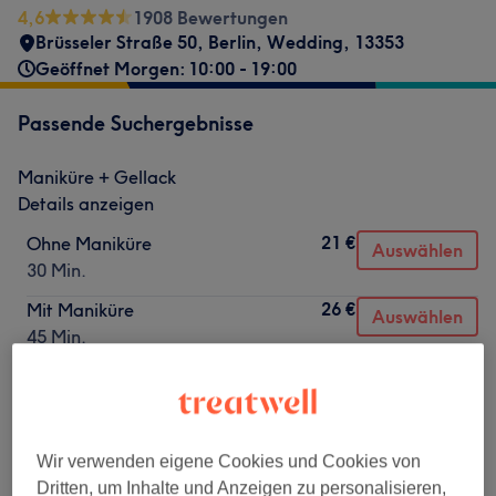
4,6
1908 Bewertungen
Brüsseler Straße 50
,
Berlin, Wedding
,
13353
Geöffnet Morgen: 10:00 - 19:00
Passende Suchergebnisse
Maniküre + Gellack
Details anzeigen
21 €
Ohne Maniküre
Auswählen
30 Min.
26 €
Mit Maniküre
Auswählen
45 Min.
Nicht gefunden wonach du gesucht hast?
Alle Services
Wir verwenden eigene Cookies und Cookies von
Dritten, um Inhalte und Anzeigen zu personalisieren,