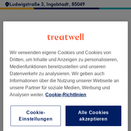
Ludwigstraße 3
,
Ingolstadt
,
85049
themasseur.de nimmt derzeit keine
Buchungen über Treatwell entgegen.
Nutzen Sie das Suchfeld oben auf der Seite,
um
verfügbare Salons in Ihrer Nähe zu
Wir verwenden eigene Cookies und Cookies von
finden.
Dort warten viele erstklassige Profis
Dritten, um Inhalte und Anzeigen zu personalisieren,
auf Ihren Besuch.
Medienfunktionen bereitzustellen und unseren
Datenverkehr zu analysieren. Wir geben auch
Informationen über die Nutzung unserer Webseite an
Finde die besten Salons in deiner Nähe
unsere Partner für soziale Medien, Werbung und
Analysen weiter.
Cookie-Richtlinien
Cookie-
Alle Cookies
Auf Treatwell finden
Einstellungen
akzeptieren