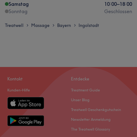
Samstag
10:00
–
18:00
Sonntag
Geschlossen
Treatwell
Massage
Bayern
Ingolstadt
>
>
>
Kontakt
Entdecke
Kunden-Hilfe
Treatment Guide
Unser Blog
Treatwell Geschenkgutschein
Newsletter Anmeldung
The Treatwell Glossary