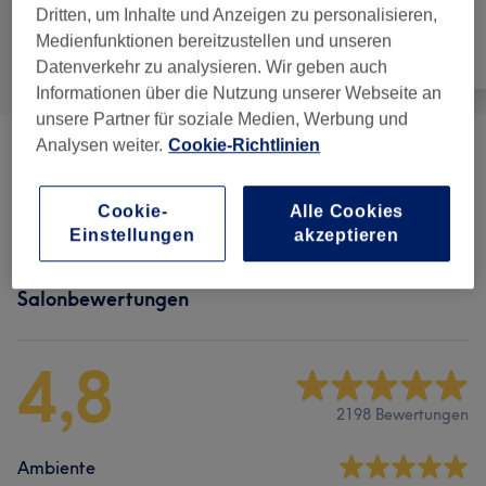
Dritten, um Inhalte und Anzeigen zu personalisieren,
Medienfunktionen bereitzustellen und unseren
Alle
Nägel
Gesicht
Datenverkehr zu analysieren. Wir geben auch
Informationen über die Nutzung unserer Webseite an
unsere Partner für soziale Medien, Werbung und
Analysen weiter.
Cookie-Richtlinien
Maniküre & Nagelverlängerungen
(
24
)
ab 5 €
Pediküre
(
6
)
Cookie-
Alle Cookies
ab 13 €
Einstellungen
akzeptieren
Salonbewertungen
4,8
2198 Bewertungen
Ambiente