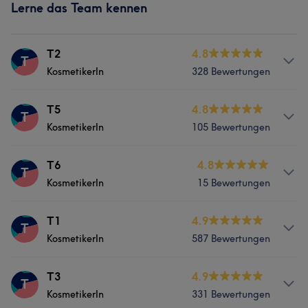
Lerne das Team kennen
T2
4.8
T
KosmetikerIn
328 Bewertungen
Services
T5
4.8
T
KosmetikerIn
105 Bewertungen
Nägel
Services
T6
4.8
T
Was unsere Kunden über T2 sagen
KosmetikerIn
15 Bewertungen
Nägel
Professionell
14
Gründlich
7
Freundlich
6
Services
T1
4.9
T
Was unsere Kunden über T5 sagen
Effizient
6
KosmetikerIn
587 Bewertungen
Nägel
Professionell
6
Services
T3
4.9
T
KosmetikerIn
331 Bewertungen
Nägel
Gesicht