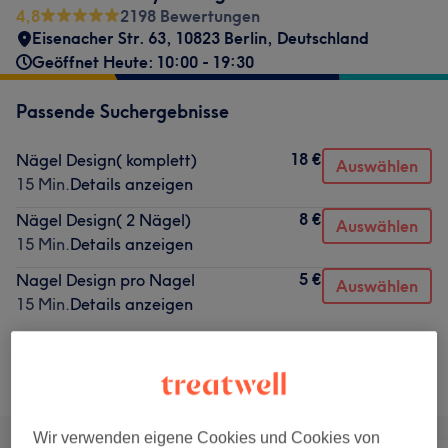
4,8
2198 Bewertungen
Eisenacher Str. 63, 10823 Berlin, Deutschland
Geöffnet Heute: 10:00 - 19:30
Passende Suchergebnisse
18 €
Nägel Design( komplett)
Auswählen
15 Min.
Details anzeigen
8 €
Nägel Design( 2 Nägel)
Auswählen
15 Min.
Details anzeigen
5 €
Nagel Design pro Nagel
Auswählen
15 Min.
Details anzeigen
Nicht gefunden wonach du gesucht hast?
Alle Services
Wir verwenden eigene Cookies und Cookies von