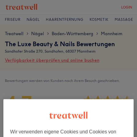
LOGIN
FRISEUR
NÄGEL
HAARENTFERNUNG
KOSMETIK
MASSAGE
Treatwell
Nägel
Baden-Württemberg
Mannheim
>
>
>
The Luxe Beauty & Nails Bewertungen
Sandhofer Straße 270, Sandhofen, 68307 Mannheim
Verfügbarkeit überprüfen und online buchen
Bewertungen werden von Kunden nach ihrem Besuch geschrieben.
4,7
38 Bewertungen
Ambiente
Wir verwenden eigene Cookies und Cookies von