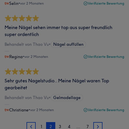
Selin
•
vor 2 Monaten
Verifizierte Bewertung
Meine Nägel sehen immer top aus super freundlich
super ordentlich
Behandelt von Thao Vu
•
Nägel auffüllen
Regina
•
vor 2 Monaten
Verifizierte Bewertung
Sehr gutes Nagelstudio.. Meine Nägel waren Top
gearbeitet
Behandelt von Thao Vu
•
Gelmodellage
Christiane
•
vor 2 Monaten
Verifizierte Bewertung
1
2
3
4
…
7
1
3