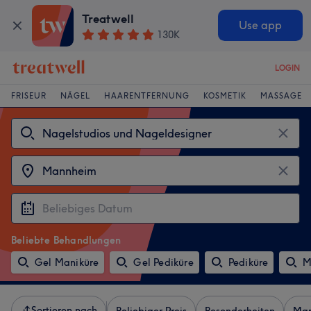
Treatwell
Use app
130K
LOGIN
FRISEUR
NÄGEL
HAARENTFERNUNG
KOSMETIK
MASSAGE
Beliebte Behandlungen
Gel Maniküre
Gel Pediküre
Pediküre
M
Sortieren nach