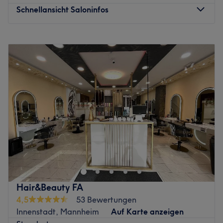
Schnellansicht Saloninfos
Montag
10:00
–
17:00
Dienstag
10:00
–
17:00
Mittwoch
10:00
–
17:00
Donnerstag
10:00
–
17:00
Freitag
10:00
–
17:00
Samstag
10:00
–
17:00
Sonntag
Geschlossen
Im Nails Art Mannheim-Rheinau erwartet dich ein
moderner Nagelstudio-Style mit Fokus auf perfekte
Maniküre, Nail-Art, Gel- und Shellac-Nägel sowie
gepflegte Hände & Füße. Mit hochwertigen Produkten,
kreativen Designs und einem Auge für Details kreiert das
Hair&Beauty FA
Team Looks, die zu deinem Stil passen – von klassisch
4,5
53 Bewertungen
elegant bis trendy und ausgefallen. Entspanne, fühl dich
Innenstadt, Mannheim
Auf Karte anzeigen
wohl und gönn dir schöne Nägel, die einfach