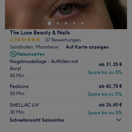
Strahlende und reine Haut zaubert dir das professionelle
Team von Beauté Mannheim. Hier kannst du dich
zurücklehnen. Die Profis verwöhnen dich und deine Haut
mit ihrer innovativen Methode für ein klares, strahlendes
und verjüngtes Hautbild - mit sofort sichtbaren und lang
The Luxe Beauty & Nails
anhaltenden Ergebnissen.
4,8
37 Bewertungen
Nächste öffentliche Verkehrsmittel:
Sandhofen, Mannheim
Auf Karte anzeigen
Die Station Kunsthalle ist nur 2 Gehminuten vom Studio
Nebenzeiten
entfernt.
Nagelmodellage - Auffüllen mit
ab
31,35 €
Acryl
Das Team:
Spare bis zu 5%
45 Min.
Mit ausführlicher und individueller Beratung steht das
erfahrene Team stets für dich bereit. Dich erwarten
ab
42,75 €
Pediküre
professionelle und freundliche Haut-Experten. Hier wird
50 Min.
Spare bis zu 5%
neben Deutsch und Englisch auch Vietnamesisch
ab
26,60 €
gesprochen.
SHELLAC UV
30 Min.
Spare bis zu 5%
Was uns an dem Salon gefällt:
Schnellansicht Saloninfos
Atmosphäre: Modern, hell, freundlich.
Expertise: Gesichtsbehandlungen.