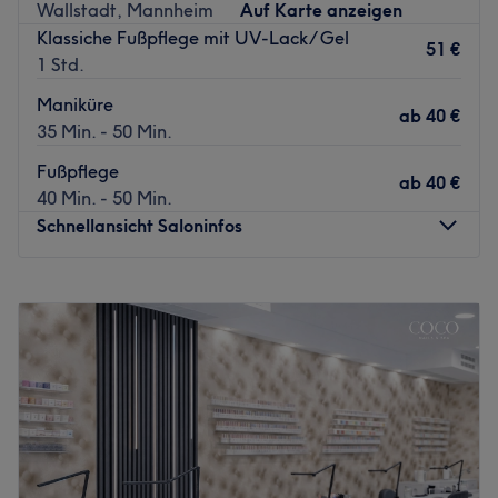
Wallstadt, Mannheim
Auf Karte anzeigen
Zurück zur Salonansicht
Klassiche Fußpflege mit UV-Lack/ Gel
51 €
1 Std.
Maniküre
ab
40 €
35 Min. - 50 Min.
Fußpflege
ab
40 €
40 Min. - 50 Min.
Schnellansicht Saloninfos
Montag
11:30
–
17:00
Dienstag
09:30
–
19:00
Mittwoch
09:30
–
19:00
Donnerstag
09:00
–
17:30
Freitag
09:00
–
17:30
Samstag
09:30
–
14:00
Sonntag
Geschlossen