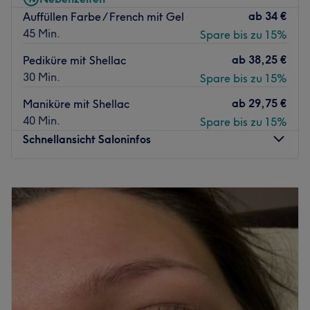
ab
34 €
Auffüllen Farbe / French mit Gel
45 Min.
Spare bis zu 15%
ab
38,25 €
Pediküre mit Shellac
30 Min.
Spare bis zu 15%
ab
29,75 €
Maniküre mit Shellac
40 Min.
Spare bis zu 15%
Schnellansicht Saloninfos
Montag
09:00
–
20:00
Dienstag
09:00
–
20:00
Mittwoch
09:00
–
20:00
Donnerstag
09:00
–
20:00
Freitag
09:00
–
20:00
Samstag
09:00
–
20:00
Sonntag
Geschlossen