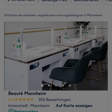
Beliebiger Preis
Besonderheiten
Mar
24 Salons die anbieten:
nagelstudios und nageldesigner in Mannheim
Beauté Mannheim
4,6
356 Bewertungen
Innenstadt, Mannheim
Auf Karte anzeigen
Nebenzeiten