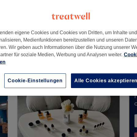
choss
,
Jungfernstieg 16-20
,
Hamburg, Neustadt
,
20354
enden eigene Cookies und Cookies von Dritten, um Inhalte un
nalisieren, Medienfunktionen bereitzustellen und unseren Date
ren. Wir geben auch Informationen über die Nutzung unserer W
artner für soziale Medien, Werbung und Analysen weiter.
Cooki
rzeit keine Buchungen über Treatwell entgegen
ien
ns in Ihrer Nähe zu finden.
Dort warten viele er
Cookie-Einstellungen
Alle Cookies akzeptiere