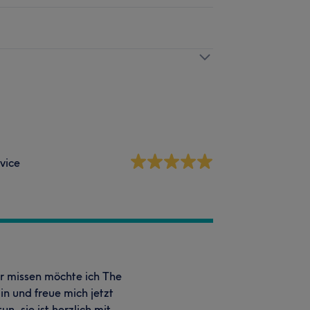
vice
er missen möchte ich The
n und freue mich jetzt
n, sie ist herzlich mit