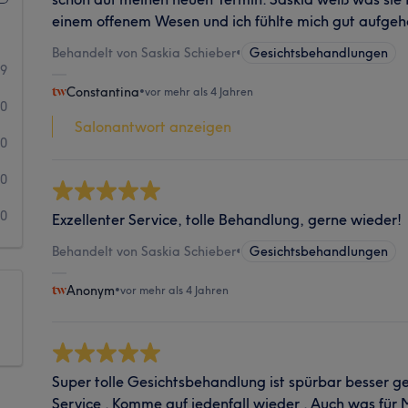
einem offenem Wesen und ich fühlte mich gut aufge
Behandelt von Saskia Schieber
•
Gesichtsbehandlungen
9
Constantina
•
vor mehr als 4 Jahren
0
Salonantwort anzeigen
0
0
0
Exzellenter Service, tolle Behandlung, gerne wieder!
Behandelt von Saskia Schieber
•
Gesichtsbehandlungen
Anonym
•
vor mehr als 4 Jahren
Super tolle Gesichtsbehandlung ist spürbar besser g
Service . Komme auf jedenfall wieder . Auch was für 