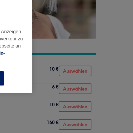
d Anzeigen
nverkehr zu
ebseite an
e-
10 €
Auswählen
n
6 €
Auswählen
10 €
Auswählen
160 €
Auswählen