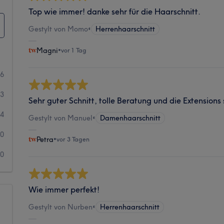
Top wie immer! danke sehr für die Haarschnitt.
Gestylt von Momo
•
Herrenhaarschnitt
Magni
•
vor 1 Tag
16
13
Sehr guter Schnitt, tolle Beratung und die Extensions 
64
Gestylt von Manuel
•
Damenhaarschnitt
30
Petra
•
vor 3 Tagen
40
Wie immer perfekt!
Gestylt von Nurben
•
Herrenhaarschnitt