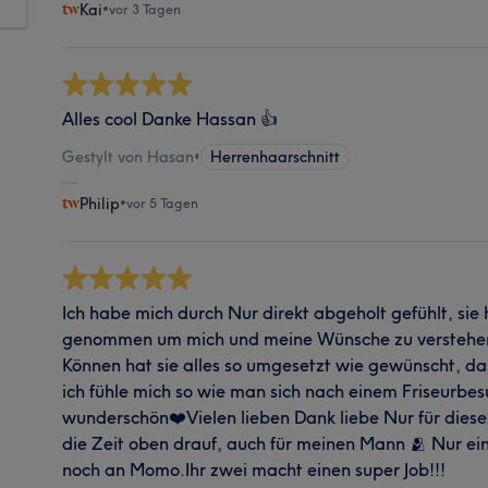
Kai
•
vor 3 Tagen
Alles cool Danke Hassan 👍
Gestylt von Hasan
•
Herrenhaarschnitt
Philip
•
vor 5 Tagen
Ich habe mich durch Nur direkt abgeholt gefühlt, sie h
genommen um mich und meine Wünsche zu verstehen
Können hat sie alles so umgesetzt wie gewünscht, das
ich fühle mich so wie man sich nach einem Friseurbesu
wunderschön❤️Vielen lieben Dank liebe Nur für dieses
die Zeit oben drauf, auch für meinen Mann 🫂 Nur ei
noch an Momo.Ihr zwei macht einen super Job!!!