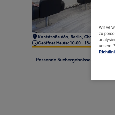
Wir verw
zu perso
Kantstraße 66a
,
Berlin, Charlottenburg
analysie
Geöffnet Heute: 10:00 - 18:00
unsere P
Richtlin
Passende Suchergebnisse