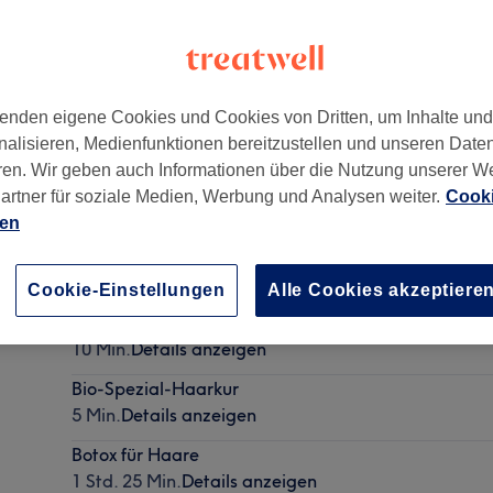
enden eigene Cookies und Cookies von Dritten, um Inhalte un
nalisieren, Medienfunktionen bereitzustellen und unseren Date
,
10627
ren. Wir geben auch Informationen über die Nutzung unserer W
artner für soziale Medien, Werbung und Analysen weiter.
Cooki
ien
Damen - Intensivkur / Deep Cleansing Mask
10 Min.
Details anzeigen
Cookie-Einstellungen
Alle Cookies akzeptiere
Damen - Cleansing Shampoo
10 Min.
Details anzeigen
Bio-Spezial-Haarkur
5 Min.
Details anzeigen
Botox für Haare
1 Std. 25 Min.
Details anzeigen