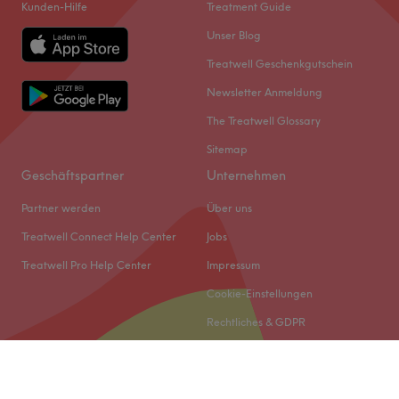
Kunden-Hilfe
Treatment Guide
Unser Blog
Treatwell Geschenkgutschein
Newsletter Anmeldung
The Treatwell Glossary
Sitemap
Geschäftspartner
Unternehmen
Partner werden
Über uns
Treatwell Connect Help Center
Jobs
Treatwell Pro Help Center
Impressum
Cookie-Einstellungen
Rechtliches & GDPR
© 2026 Treatwell DACH GmbH