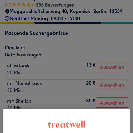
4,7
355 Bewertungen
Müggelschlößchenweg 40
,
Köpenick
,
Berlin
,
12559
Geöffnet Montag: 09:00 - 19:00
Passende Suchergebnisse
Maniküre
Details anzeigen
13 €
ohne Lack
Auswählen
20 Min.
20 €
mit Nomal Lack
Auswählen
30 Min.
30 €
mit Shellac
Auswählen
30 Min.
Nicht gefunden wonach du gesucht hast?