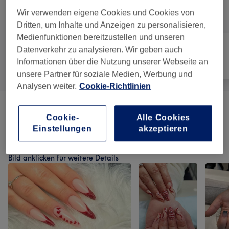
Alle Services
Wir verwenden eigene Cookies und Cookies von
Dritten, um Inhalte und Anzeigen zu personalisieren,
Medienfunktionen bereitzustellen und unseren
Datenverkehr zu analysieren. Wir geben auch
Informationen über die Nutzung unserer Webseite an
Alle
Nägel
Gesicht
unsere Partner für soziale Medien, Werbung und
Analysen weiter.
Cookie-Richtlinien
Maniküre & Pediküre
(
7
)
ab 0,50 €
Cookie-
Alle Cookies
Einstellungen
akzeptieren
Unsere Arbeit
Bild anklicken für weitere Details