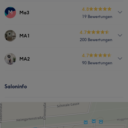
4.8
M
Ma3
19 Bewertungen
Services
4.7
MA1
200 Bewertungen
Nägel
Services
4.7
MA2
90 Bewertungen
Nägel
Gesicht
Services
Portfolio
Saloninfo
Nägel
Gesicht