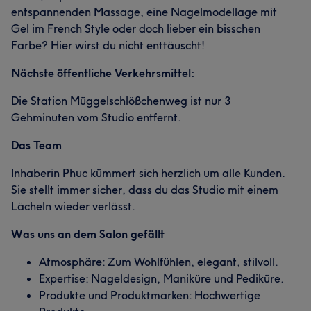
Was unsere Kunden über MA1 sagen
entspannenden Massage, eine Nagelmodellage mit
Gel im French Style oder doch lieber ein bisschen
Freundlich
14
Professionell
13
Gründlich
11
Farbe? Hier wirst du nicht enttäuscht!
Kompetent
9
Nächste öffentliche Verkehrsmittel:
Die Station Müggelschlößchenweg ist nur 3
Gehminuten vom Studio entfernt.
Das Team
Inhaberin Phuc kümmert sich herzlich um alle Kunden.
Sie stellt immer sicher, dass du das Studio mit einem
Lächeln wieder verlässt.
Was uns an dem Salon gefällt
Atmosphäre: Zum Wohlfühlen, elegant, stilvoll.
Expertise: Nageldesign, Maniküre und Pediküre.
Produkte und Produktmarken: Hochwertige