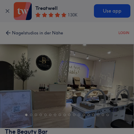
Treatwell
Use app
130K
Nagelstudios in der Nähe
LOGIN
The Beauty Bar