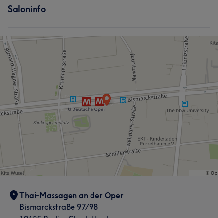
Saloninfo
Erfahren
6
Fitness
Massage
Thai-Massagen an der Oper
Bismarckstraße 97/98