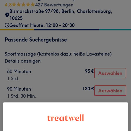
4,8
427 Bewertungen
Bismarckstraße 97/98
,
Berlin, Charlottenburg
,
10625
Geöffnet Heute: 12:00 - 20:30
Passende Suchergebnisse
Sportmassage (Kostenlos dazu: heiße Lavasteine)
Details anzeigen
95 €
60 Minuten
Auswählen
1 Std.
130 €
90 MInuten
Auswählen
1 Std. 30 Min.
170 €
120 Minuten
Auswählen
2 Std.