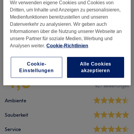
Wir verwenden eigene Cookies und Cookies von
Nicht gefunden wonach du gesucht hast?
Alle Services
Dritten, um Inhalte und Anzeigen zu personalisieren,
Medienfunktionen bereitzustellen und unseren
Datenverkehr zu analysieren. Wir geben auch
Massagen
(
9
)
ab 40 €
Informationen über die Nutzung unserer Webseite an
unsere Partner für soziale Medien, Werbung und
Analysen weiter.
Cookie-Richtlinien
Salonbewertungen
Cookie-
Alle Cookies
Einstellungen
akzeptieren
4,8
427 Bewertungen
Ambiente
Sauberkeit
Service