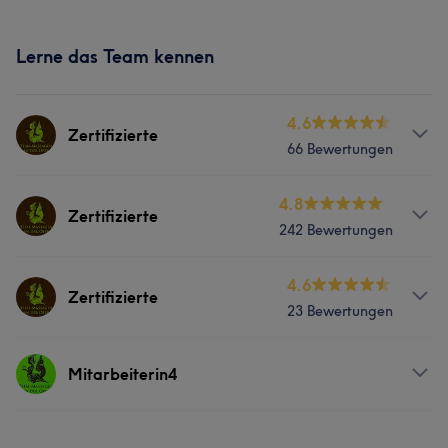
Lerne das Team kennen
4.6
Zertifizierte
66 Bewertungen
Services
4.8
Zertifizierte
242 Bewertungen
Fitness
Massage
Services
4.6
Zertifizierte
23 Bewertungen
Fitness
Massage
Services
Mitarbeiterin4
Was unsere Kunden über Zertifizierte sagen
Fitness
Massage
Professionell
12
Gründlich
10
Kompetent
8
Services