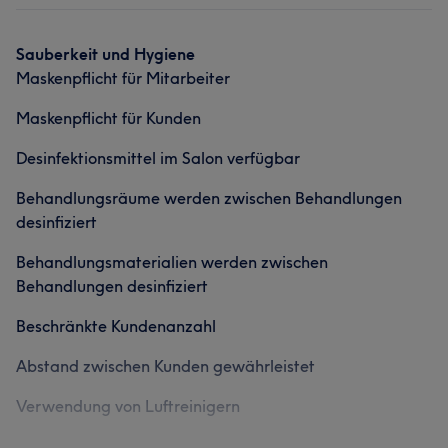
Was unsere Kunden über Sara sagen
Was unsere Kunden über Tanya sagen
Sauberkeit und Hygiene
Professionell
6
Kompetent
5
Maskenpflicht für Mitarbeiter
Professionell
32
Kompetent
25
Freundlich
19
Maskenpflicht für Kunden
Erfahren
17
Desinfektionsmittel im Salon verfügbar
Behandlungsräume werden zwischen Behandlungen
desinfiziert
Behandlungsmaterialien werden zwischen
Behandlungen desinfiziert
Beschränkte Kundenanzahl
Abstand zwischen Kunden gewährleistet
Verwendung von Luftreinigern