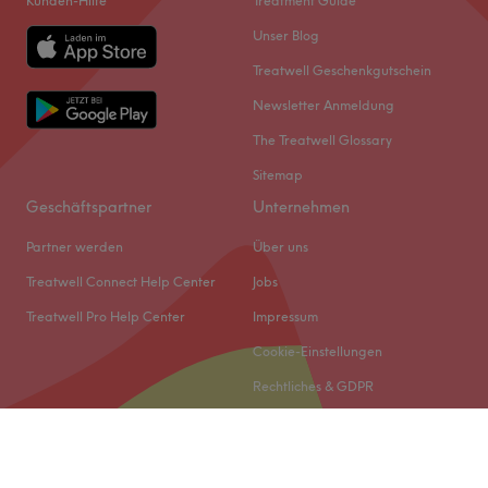
Kunden-Hilfe
Treatment Guide
Unser Blog
Treatwell Geschenkgutschein
Newsletter Anmeldung
The Treatwell Glossary
Sitemap
Geschäftspartner
Unternehmen
Partner werden
Über uns
Treatwell Connect Help Center
Jobs
Treatwell Pro Help Center
Impressum
Cookie-Einstellungen
Rechtliches & GDPR
© 2026 Treatwell DACH GmbH