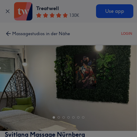
Treatwell
Use app
130K
Massagestudios in der Nähe
LOGIN
Svitlana Massage Nürnberg