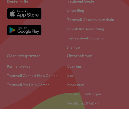
Kunden-Hilfe
Treatment Guide
Unser Blog
Treatwell Geschenkgutschein
Newsletter Anmeldung
The Treatwell Glossary
Sitemap
Geschäftspartner
Unternehmen
Partner werden
Über uns
Treatwell Connect Help Center
Jobs
Treatwell Pro Help Center
Impressum
Cookie-Einstellungen
Rechtliches & GDPR
© 2026 Treatwell DACH GmbH