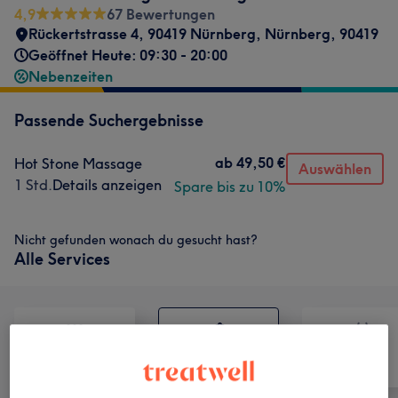
4,9
67 Bewertungen
Rückertstrasse 4
,
90419 Nürnberg
,
Nürnberg
,
90419
Geöffnet Heute: 09:30 - 20:00
Nebenzeiten
Passende Suchergebnisse
ab
49,50 €
Hot Stone Massage
Auswählen
1 Std.
Details anzeigen
Spare bis zu 10%
Nicht gefunden wonach du gesucht hast?
Alle Services
Alle
Massage
Körper