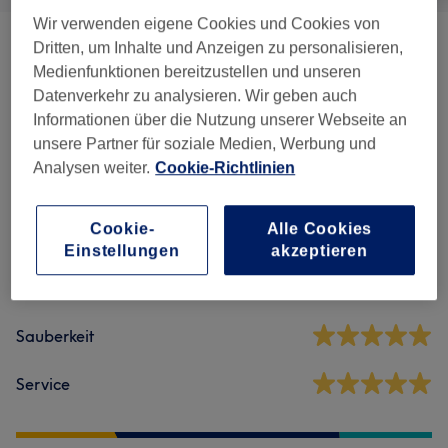
Wir verwenden eigene Cookies und Cookies von
Dritten, um Inhalte und Anzeigen zu personalisieren,
Massagen
(
8
)
ab 27 €
Medienfunktionen bereitzustellen und unseren
Datenverkehr zu analysieren. Wir geben auch
Informationen über die Nutzung unserer Webseite an
Salonbewertungen
unsere Partner für soziale Medien, Werbung und
Analysen weiter.
Cookie-Richtlinien
4,9
Cookie-
Alle Cookies
67 Bewertungen
Einstellungen
akzeptieren
Ambiente
Sauberkeit
Service