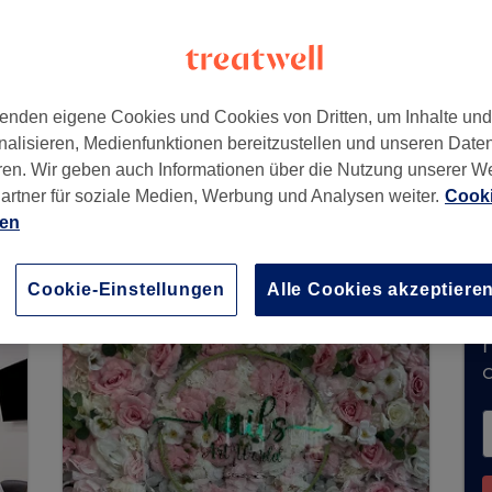
enden eigene Cookies und Cookies von Dritten, um Inhalte un
nalisieren, Medienfunktionen bereitzustellen und unseren Date
ren. Wir geben auch Informationen über die Nutzung unserer W
artner für soziale Medien, Werbung und Analysen weiter.
Cooki
Meckenheim nimmt derzeit keine Buchungen über
ien
, um
verfügbare Salons in Ihrer Nähe zu finden.
Cookie-Einstellungen
Alle Cookies akzeptiere