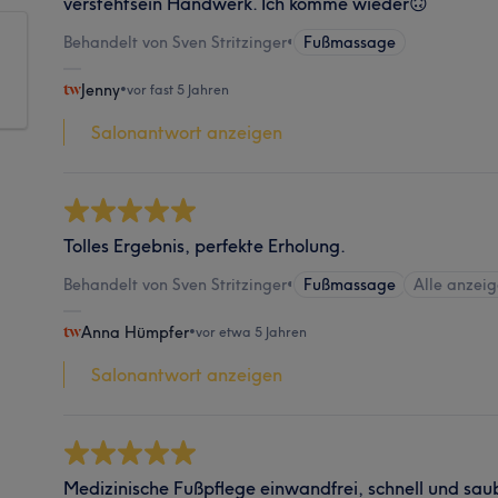
verstehtsein Handwerk. Ich komme wieder🙃
Behandelt von Sven Stritzinger
•
Fußmassage
Jenny
•
vor fast 5 Jahren
Salonantwort anzeigen
Tolles Ergebnis, perfekte Erholung.
Behandelt von Sven Stritzinger
•
Fußmassage
Alle anzei
Anna Hümpfer
•
vor etwa 5 Jahren
Salonantwort anzeigen
Medizinische Fußpflege einwandfrei, schnell und sau