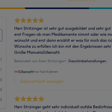
Herr Stritzinger ist sehr gut ausgebildet und sehr gut 
erst Fragen ob man Medikamente nimmt oder wie ma
wünscht und erst dann erzählt er was für mich das ri
Wünsche zu erfüllen.Ich bin mit den Ergebnissen seh
Grüße ManuelaSilkenath
7
Behandelt von Sven Stritzinger
•
Gesichtsbehandlungen
1
Silkenath
•
vor fast 5 Jahren
0
Salonantwort anzeigen
0
0
Herr Strizinger geht sehr individuell aufdie Bedürfnis