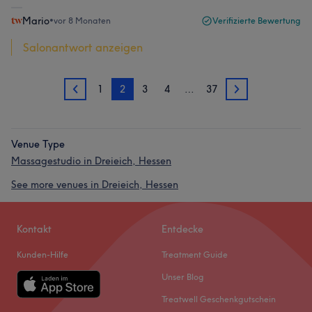
Mario
•
vor 8 Monaten
Verifizierte Bewertung
Salonantwort anzeigen
1
2
3
4
…
37
1
3
Venue Type
Massagestudio in Dreieich, Hessen
See more venues in Dreieich, Hessen
Kontakt
Entdecke
Kunden-Hilfe
Treatment Guide
Unser Blog
Treatwell Geschenkgutschein