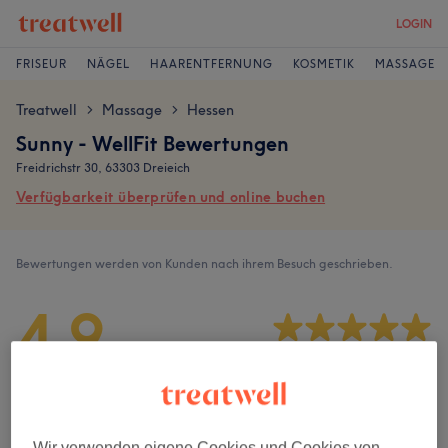
LOGIN
FRISEUR
NÄGEL
HAARENTFERNUNG
KOSMETIK
MASSAGE
Treatwell
Massage
Hessen
>
>
Sunny - WellFit Bewertungen
Freidrichstr 30, 63303 Dreieich
Verfügbarkeit überprüfen und online buchen
Bewertungen werden von Kunden nach ihrem Besuch geschrieben.
4,9
296 Bewertungen
Ambiente
Wir verwenden eigene Cookies und Cookies von