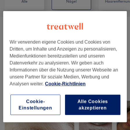
Alle
Nägel
Haarentfernun
EXPRESS-PAKETE (4 Hände Möglich: Di, Mi,
ab 95 €
Fr Nach WhatsApp-Anfrage)
(
3
)
Wir verwenden eigene Cookies und Cookies von
Dritten, um Inhalte und Anzeigen zu personalisieren,
Maniküre Frankfurt
(
8
)
ab 5 €
Medienfunktionen bereitzustellen und unseren
Datenverkehr zu analysieren. Wir geben auch
Pediküre Mit Oder Ohne Gellack
ab 55 €
Informationen über die Nutzung unserer Webseite an
/Schellack Frankfurt
(
5
)
unsere Partner für soziale Medien, Werbung und
Analysen weiter.
Cookie-Richtlinien
Unsere Arbeit
Bild anklicken für weitere Details
Cookie-
Alle Cookies
Einstellungen
akzeptieren