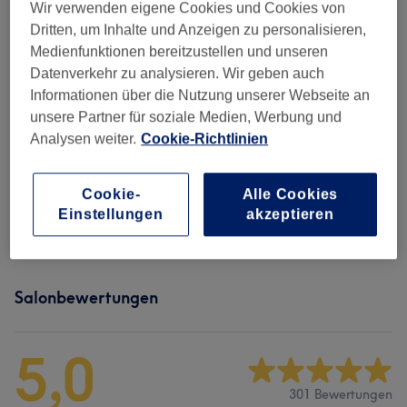
Wir verwenden eigene Cookies und Cookies von
Nicht gefunden wonach du gesucht hast?
Alle Services
Dritten, um Inhalte und Anzeigen zu personalisieren,
Medienfunktionen bereitzustellen und unseren
Datenverkehr zu analysieren. Wir geben auch
Damen - Haarschnitte & Stylings
(
3
)
ab 29 €
Informationen über die Nutzung unserer Webseite an
unsere Partner für soziale Medien, Werbung und
Damen - Farbe & Coloration
(
3
)
ab 75 €
Analysen weiter.
Cookie-Richtlinien
Herren - Haarschnitte & Stylings
(
1
)
55 €
Cookie-
Alle Cookies
Einstellungen
akzeptieren
Extras
(
2
)
18 €
Salonbewertungen
5,0
301 Bewertungen