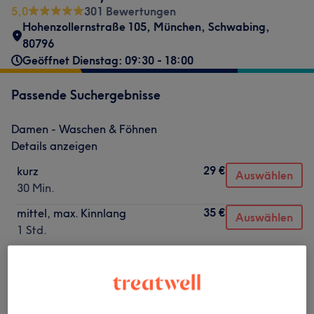
5,0
301 Bewertungen
Hohenzollernstraße 105
,
München, Schwabing
,
80796
Geöffnet Dienstag: 09:30 - 18:00
Passende Suchergebnisse
Damen - Waschen & Föhnen
Details anzeigen
29 €
kurz
Auswählen
30 Min.
35 €
mittel, max. Kinnlang
Auswählen
1 Std.
39 €
lang
Auswählen
1 Std.