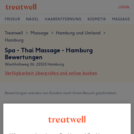
LOGIN
FRISEUR
NÄGEL
HAARENTFERNUNG
KOSMETIK
MASSAGE
Treatwell
Massage
Hamburg und Umland
>
>
>
Hamburg
Spa - Thai Massage - Hamburg
Bewertungen
Wischhofsweg 36, 22523 Hamburg
Verfügbarkeit überprüfen und online buchen
Bewertungen werden von Kunden nach ihrem Besuch geschrieben.
4,7
1386 Bewertungen