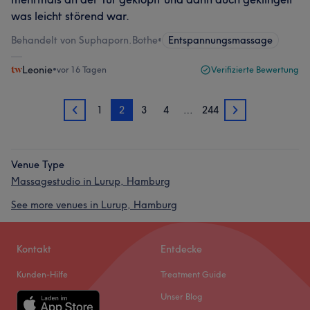
was leicht störend war.
Behandelt von Suphaporn.Bothe
•
Entspannungsmassage
Leonie
•
vor 16 Tagen
Verifizierte Bewertung
1
2
3
4
…
244
1
3
Venue Type
Massagestudio in Lurup, Hamburg
See more venues in Lurup, Hamburg
Kontakt
Entdecke
Kunden-Hilfe
Treatment Guide
Unser Blog