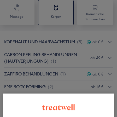
Kosmetische
Massage
Körper
Zahnmedizin
KOPFHAUT UND HAARWACHSTUM
(
5
)
ab 0 €
CARBON PEELING BEHANDLUNGEN
ab 49 €
(HAUTVERJÜNGUNG)
(
1
)
ZAFFIRO BEHANDLUNGEN
(
1
)
ab 0 €
EMF BODY FORMING
(
2
)
ab 15 €
SALZGROTTE
(
1
)
ab 20 €