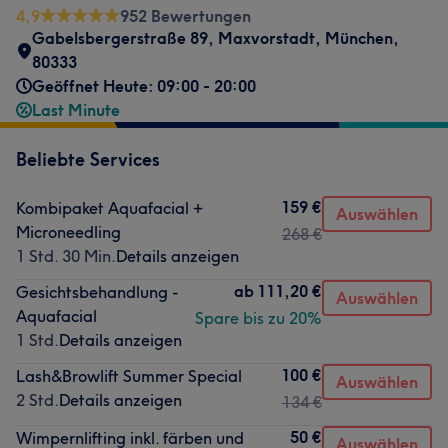
4,9
952 Bewertungen
Gabelsbergerstraße 89
,
Maxvorstadt
,
München
,
80333
Geöffnet Heute: 09:00 - 20:00
Last Minute
Beliebte Services
159 €
Kombipaket Aquafacial +
Auswählen
Microneedling
268 €
1 Std. 30 Min.
Details anzeigen
ab
111,20 €
Gesichtsbehandlung -
Auswählen
Aquafacial
Spare bis zu 20%
1 Std.
Details anzeigen
100 €
Lash&Browlift Summer Special
Auswählen
2 Std.
Details anzeigen
134 €
50 €
Wimpernlifting inkl. färben und
Auswählen