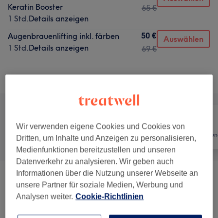
Keratin Booster
65 €
1 Std.
Details anzeigen
50 €
Augenbrauenlifting inkl. färben
Auswählen
1 Std.
Details anzeigen
69 €
Alle Services
Wir verwenden eigene Cookies und Cookies von
Alle
Nägel
Haarentfernun
Dritten, um Inhalte und Anzeigen zu personalisieren,
Medienfunktionen bereitzustellen und unseren
Datenverkehr zu analysieren. Wir geben auch
Informationen über die Nutzung unserer Webseite an
Gesichtsbehandlungen
(
12
)
ab 71,20 €
unsere Partner für soziale Medien, Werbung und
Analysen weiter.
Cookie-Richtlinien
Maniküre & Pediküre
(
5
)
ab 20 €