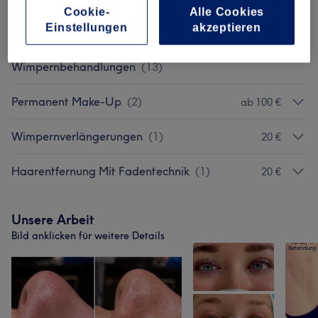
Cookie-
Alle Cookies
Dauerhafte Haarentfernung
(
9
)
ab 0,01 €
Einstellungen
akzeptieren
Augenbrauen &
ab 15 €
Wimpernbehandlungen
(
13
)
Permanent Make-Up
(
2
)
ab 100 €
Wimpernverlängerungen
(
1
)
20 €
Haarentfernung Mit Fadentechnik
(
1
)
20 €
Unsere Arbeit
Bild anklicken für weitere Details