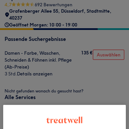
4,7
692 Bewertungen
Grafenberger Allee 55
,
Düsseldorf, Stadtmitte
,
40237
Geöffnet Morgen: 10:00 - 19:00
Passende Suchergebnisse
135 €
Damen - Farbe, Waschen,
Auswählen
Schneiden & Föhnen inkl. Pflege
(Ab-Preise)
3 Std.
Details anzeigen
Nicht gefunden wonach du gesucht hast?
Alle Services
Damen - Haarschnitte & Stylings
(
5
)
ab 38 €