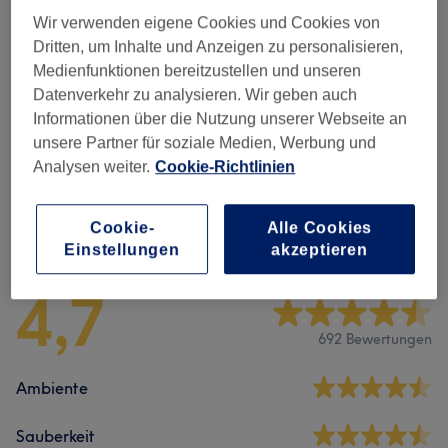
Damen - Coloration & Farbe
(
3
)
ab 135 €
Wir verwenden eigene Cookies und Cookies von
Dritten, um Inhalte und Anzeigen zu personalisieren,
Herren - Haarschnitte & Rasuren
(
7
)
ab 10 €
Medienfunktionen bereitzustellen und unseren
Datenverkehr zu analysieren. Wir geben auch
Augenbrauen & Wimpern
(
4
)
ab 15 €
Informationen über die Nutzung unserer Webseite an
unsere Partner für soziale Medien, Werbung und
Extras
(
1
)
7 €
Analysen weiter.
Cookie-Richtlinien
Cookie-
Alle Cookies
Salonbewertungen
Einstellungen
akzeptieren
4,7
692 Bewertungen
Ambiente
Sauberkeit