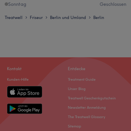
Sonntag
Geschlossen
Treatwell
Friseur
Berlin und Umland
Berlin
>
>
>
Kontakt
Entdecke
Kunden-Hilfe
Treatment Guide
Unser Blog
Treatwell Geschenkgutschein
Newsletter Anmeldung
The Treatwell Glossary
Sitemap